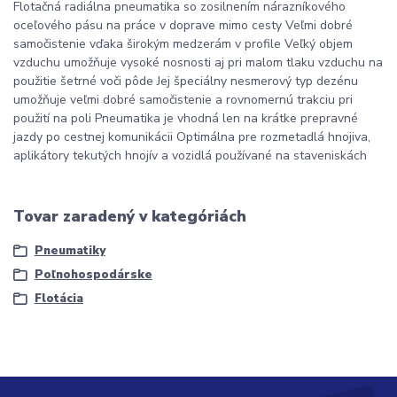
Flotačná radiálna pneumatika so zosilnením nárazníkového
oceľového pásu na práce v doprave mimo cesty Veľmi dobré
samočistenie vďaka širokým medzerám v profile Veľký objem
vzduchu umožňuje vysoké nosnosti aj pri malom tlaku vzduchu na
použitie šetrné voči pôde Jej špeciálny nesmerový typ dezénu
umožňuje veľmi dobré samočistenie a rovnomernú trakciu pri
použití na poli Pneumatika je vhodná len na krátke prepravné
jazdy po cestnej komunikácii Optimálna pre rozmetadlá hnojiva,
aplikátory tekutých hnojív a vozidlá používané na staveniskách
Tovar zaradený v kategóriách
Pneumatiky
Poľnohospodárske
Flotácia