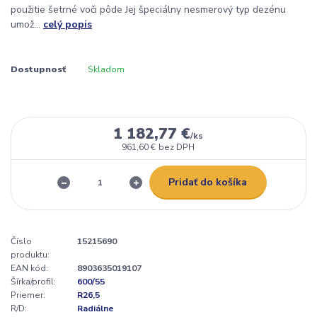
použitie šetrné voči pôde Jej špeciálny nesmerový typ dezénu
umož...
celý popis
Dostupnosť
Skladom
1 182,77 €
/
ks
961,60 €
bez DPH
Pridať do košíka
Číslo
15215690
produktu:
EAN kód:
8903635019107
Šírka/profil:
600/55
Priemer:
R26,5
R/D:
Radiálne