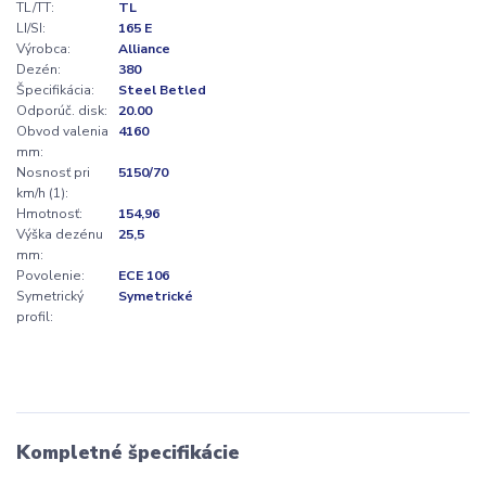
TL/TT:
TL
LI/SI:
165 E
Výrobca:
Alliance
Dezén:
380
Špecifikácia:
Steel Betled
Odporúč. disk:
20.00
Obvod valenia
4160
mm:
Nosnosť pri
5150/70
km/h (1):
Hmotnosť:
154,96
Výška dezénu
25,5
mm:
Povolenie:
ECE 106
Symetrický
Symetrické
profil:
Kompletné špecifikácie