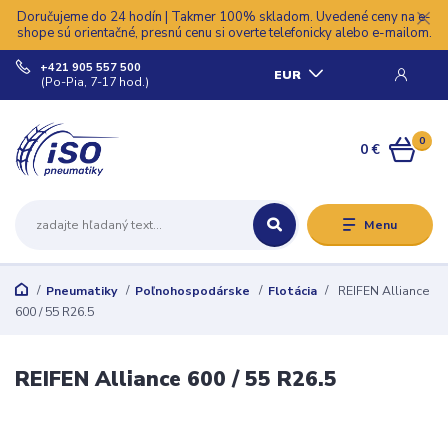
Doručujeme do 24 hodín | Takmer 100% skladom. Uvedené ceny na e-
shope sú orientačné, presnú cenu si overte telefonicky alebo e-mailom.
+421 905 557 500
EUR
(Po-Pia, 7-17 hod.)
0
0 €
Menu
Pneumatiky
Poľnohospodárske
Flotácia
REIFEN Alliance
600 / 55 R26.5
REIFEN Alliance 600 / 55 R26.5