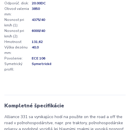
Odporúč. disk:
20.00DC
Obvod valenia
3850
mm:
Nosnosť pri
4375/40
km/h (1):
Nosnosť pri
6000/40
km/h (2):
Hmotnosť:
131,62
Výška dezénu
40,0
mm:
Povolenie:
ECE 106
Symetrický
Symetrické
profil:
Kompletné špecifikácie
Alliance 331 sa vynikajúco hodí na použite on the road a off the
road v poľnohospodárstve, napr. pre traktory, poľnohospodárske
prívesy a podobné vozidlá Jej hlavnými znakmi je vysoká nosnosť