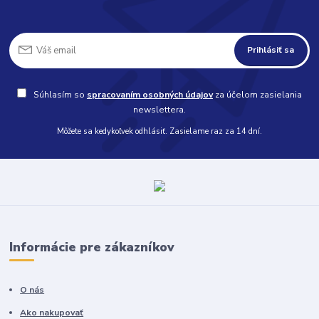
Prihlásiť sa
Súhlasím so
spracovaním osobných údajov
za účelom zasielania
newslettera.
Môžete sa kedykoľvek odhlásiť. Zasielame raz za 14 dní.
Informácie pre zákazníkov
O nás
Ako nakupovať