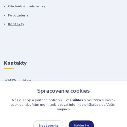
Obchodné podmienky
Fotogaléria
Kontakty
Kontakty
Miro
+421 905 557 500
Spracovanie cookies
(Po-Pia, 7-17 hod.)
Náš e-shop a partneri potrebujú Váš
súhlas
s použitím súborov
isopneumatiky@isopneumatiky.sk
cookies, aby Vám mohli zobrazovať informácie týkajúce sa Vašich
záujmov.
Súhlasím
Nastavenia