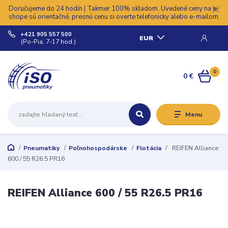
Doručujeme do 24 hodín | Takmer 100% skladom. Uvedené ceny na e-
shope sú orientačné, presnú cenu si overte telefonicky alebo e-mailom.
+421 905 557 500
EUR
(Po-Pia, 7-17 hod.)
0
0 €
Menu
Pneumatiky
Poľnohospodárske
Flotácia
REIFEN Alliance
600 / 55 R26.5 PR16
REIFEN Alliance 600 / 55 R26.5 PR16