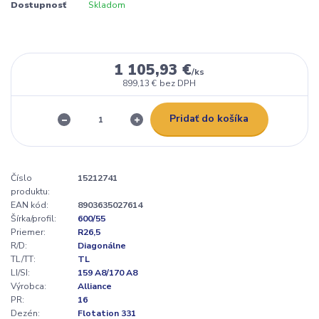
Dostupnosť
Skladom
1 105,93 €
/
ks
899,13 €
bez DPH
Pridať do košíka
Číslo
15212741
produktu:
EAN kód:
8903635027614
Šírka/profil:
600/55
Priemer:
R26,5
R/D:
Diagonálne
TL/TT:
TL
LI/SI:
159 A8/170 A8
Výrobca:
Alliance
PR:
16
Dezén:
Flotation 331