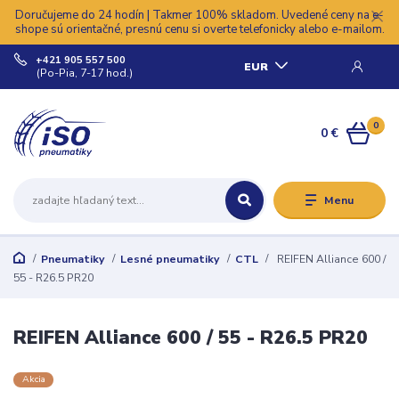
Doručujeme do 24 hodín | Takmer 100% skladom. Uvedené ceny na e-
shope sú orientačné, presnú cenu si overte telefonicky alebo e-mailom.
+421 905 557 500
EUR
(Po-Pia, 7-17 hod.)
0
0 €
Menu
Pneumatiky
Lesné pneumatiky
CTL
REIFEN Alliance 600 /
55 - R26.5 PR20
REIFEN Alliance 600 / 55 - R26.5 PR20
Akcia