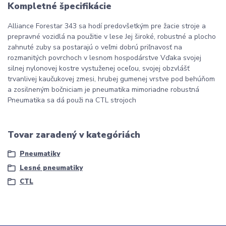
Kompletné špecifikácie
Alliance Forestar 343 sa hodí predovšetkým pre žacie stroje a
prepravné vozidlá na použitie v lese Jej široké, robustné a plocho
zahnuté zuby sa postarajú o veľmi dobrú priľnavosť na
rozmanitých povrchoch v lesnom hospodárstve Vďaka svojej
silnej nylonovej kostre vystuženej oceľou, svojej obzvlášť
trvanlivej kaučukovej zmesi, hrubej gumenej vrstve pod behúňom
a zosilneným bočniciam je pneumatika mimoriadne robustná
Pneumatika sa dá použi na CTL strojoch
Tovar zaradený v kategóriách
Pneumatiky
Lesné pneumatiky
CTL