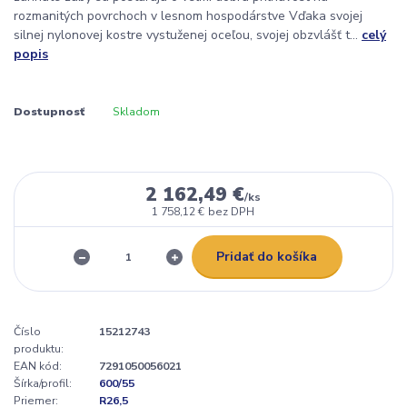
rozmanitých povrchoch v lesnom hospodárstve Vďaka svojej
silnej nylonovej kostre vystuženej oceľou, svojej obzvlášť t...
celý
popis
Dostupnosť
Skladom
2 162,49 €
/
ks
1 758,12 €
bez DPH
Pridať do košíka
Číslo
15212743
produktu:
EAN kód:
7291050056021
Šírka/profil:
600/55
Priemer:
R26,5