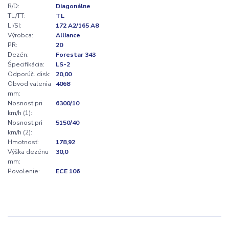
R/D:
Diagonálne
TL/TT:
TL
LI/SI:
172 A2/165 A8
Výrobca:
Alliance
PR:
20
Dezén:
Forestar 343
Špecifikácia:
LS-2
Odporúč. disk:
20,00
Obvod valenia
4068
mm:
Nosnosť pri
6300/10
km/h (1):
Nosnosť pri
5150/40
km/h (2):
Hmotnosť:
178,92
Výška dezénu
30,0
mm:
Povolenie:
ECE 106