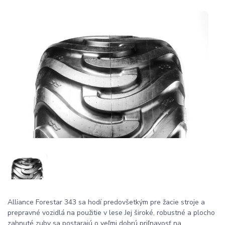
Alliance Forestar 343 sa hodí predovšetkým pre žacie stroje a
prepravné vozidlá na použitie v lese Jej široké, robustné a plocho
zahnuté zuby sa postarajú o veľmi dobrú priľnavosť na