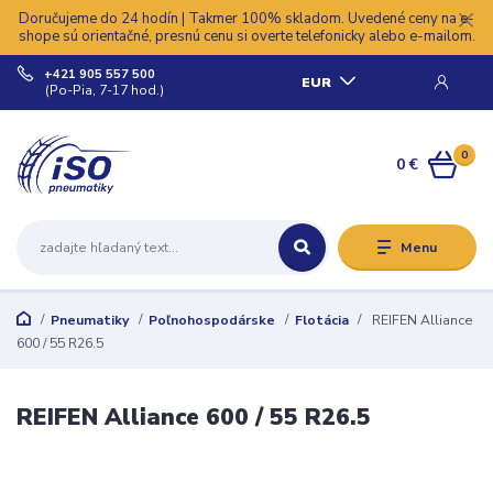
Doručujeme do 24 hodín | Takmer 100% skladom. Uvedené ceny na e-
shope sú orientačné, presnú cenu si overte telefonicky alebo e-mailom.
+421 905 557 500
EUR
(Po-Pia, 7-17 hod.)
0
0 €
Menu
Pneumatiky
Poľnohospodárske
Flotácia
REIFEN Alliance
600 / 55 R26.5
REIFEN Alliance 600 / 55 R26.5