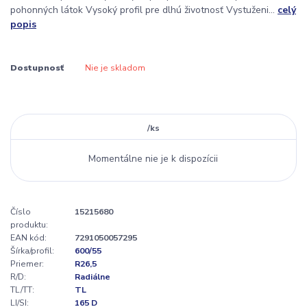
pohonných látok Vysoký profil pre dlhú životnosť Vystuženi...
celý
popis
Dostupnosť
Nie je skladom
/
ks
Momentálne nie je k dispozícii
Číslo
15215680
produktu:
EAN kód:
7291050057295
Šírka/profil:
600/55
Priemer:
R26,5
R/D:
Radiálne
TL/TT:
TL
LI/SI:
165 D