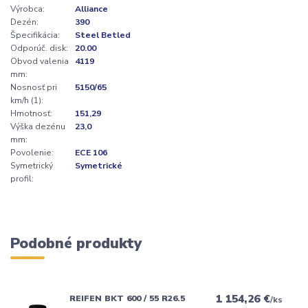
Výrobca:
Alliance
Dezén:
390
Špecifikácia:
Steel Betled
Odporúč. disk:
20.00
Obvod valenia
4119
mm:
Nosnosť pri
5150/65
km/h (1):
Hmotnosť:
151,29
Výška dezénu
23,0
mm:
Povolenie:
ECE 106
Symetrický
Symetrické
profil:
Podobné produkty
1 154,26 €
REIFEN BKT 600 / 55 R26.5
/
ks