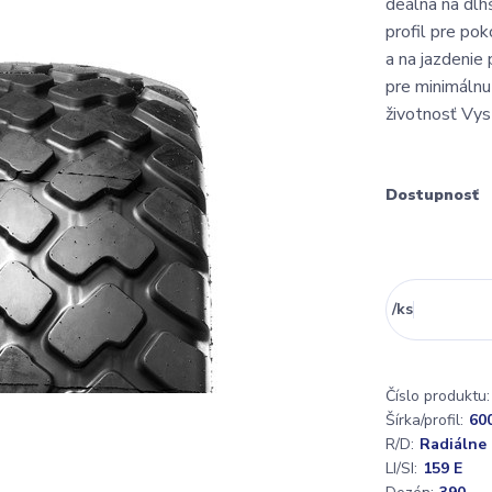
deálna na dlh
profil pre po
a na jazdenie
pre minimálnu
životnosť Vys
Dostupnosť
/
ks
Číslo produktu:
Šírka/profil:
60
R/D:
Radiálne
LI/SI:
159 E