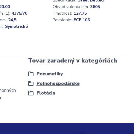
Špecifikácia:
Steel Betled
20.00
Obvod valenia mm:
3605
h (1):
4375/70
Hmotnosť:
127,75
mm:
24,5
Povolenie:
ECE 106
l:
Symetrické
Tovar zaradený v kategóriách
Pneumatiky
Poľnohospodárske
ohonných
Flotácia
u