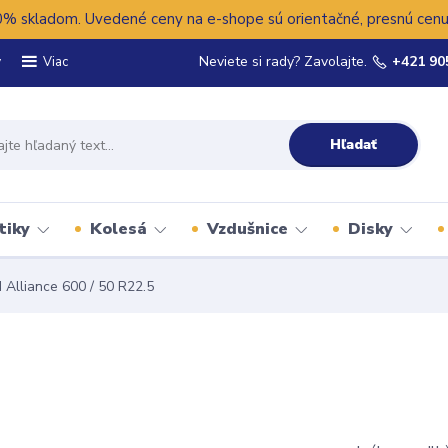
 skladom. Uvedené ceny na e-shope sú orientačné, presnú cenu 
y
Neviete si rady? Zavolajte.
+421 90
Viac
Hľadať
tiky
Kolesá
Vzdušnice
Disky
Alliance 600 / 50 R22.5