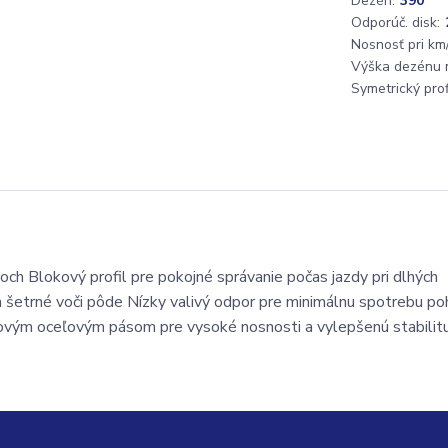
Dezén:
390
Odporúč. disk:
Nosnosť pri km/
Výška dezénu 
Symetrický profi
och Blokový profil pre pokojné správanie počas jazdy pri dlhých
h šetrné voči pôde Nízky valivý odpor pre minimálnu spotrebu p
íkovým oceľovým pásom pre vysoké nosnosti a vylepšenú stabilit