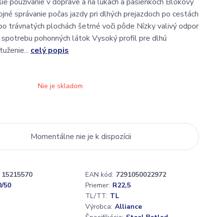
šie používanie v doprave a na lúkach a pasienkoch Blokový
kojné správanie počas jazdy pri dlhých prejazdoch po cestách
 po trávnatých plochách šetrné voči pôde Nízky valivý odpor
 spotrebu pohonných látok Vysoký profil pre dlhú
tuženie...
celý popis
Nie je skladom
Momentálne nie je k dispozícii
15215570
EAN kód:
7291050022972
0/50
Priemer:
R22,5
TL/TT:
TL
Výrobca:
Alliance