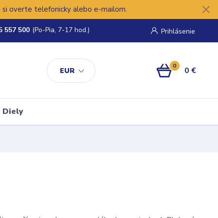
si overte telefonicky alebo e-mailom.
5 557 500
(Po-Pia, 7-17 hod.)
Prihlásenie
0
0 €
EUR
Diely