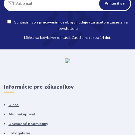
Prihlásiť sa
Súhlasím so
spracovaním osobných údajov
za účelom zasielania
newslettera.
Môžete sa kedykoľvek odhlásiť. Zasielame raz za 14 dní.
Informácie pre zákazníkov
O nás
Ako nakupovať
Obchodné podmienky
Fotogaléria