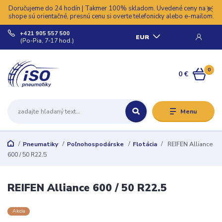
Doručujeme do 24 hodín | Takmer 100% skladom. Uvedené ceny na e-
shope sú orientačné, presnú cenu si overte telefonicky alebo e-mailom.
+421 905 557 500
EUR
(Po-Pia, 7-17 hod.)
0
0 €
Menu
Pneumatiky
Poľnohospodárske
Flotácia
REIFEN Alliance
600 / 50 R22.5
REIFEN Alliance 600 / 50 R22.5
Akcia