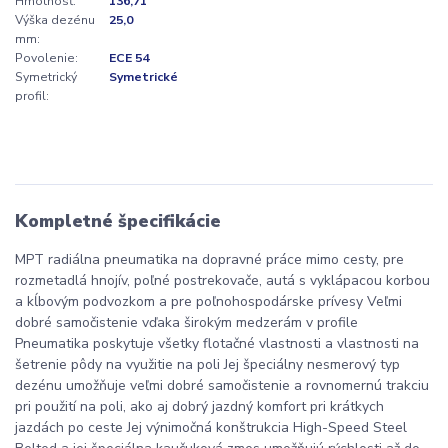
Hmotnosť:
136,71
Výška dezénu
25,0
mm:
Povolenie:
ECE 54
Symetrický
Symetrické
profil:
Kompletné špecifikácie
MPT radiálna pneumatika na dopravné práce mimo cesty, pre
rozmetadlá hnojív, poľné postrekovače, autá s vyklápacou korbou
a kĺbovým podvozkom a pre poľnohospodárske prívesy Veľmi
dobré samočistenie vďaka širokým medzerám v profile
Pneumatika poskytuje všetky flotačné vlastnosti a vlastnosti na
šetrenie pôdy na využitie na poli Jej špeciálny nesmerový typ
dezénu umožňuje veľmi dobré samočistenie a rovnomernú trakciu
pri použití na poli, ako aj dobrý jazdný komfort pri krátkych
jazdách po ceste Jej výnimočná konštrukcia High-Speed Steel