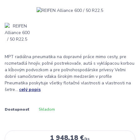
MPT radiálna pneumatika na dopravné práce mimo cesty, pre
rozmetadlá hnojív, poľné postrekovače, autá s vyklápacou korbou
a kĺbovým podvozkom a pre poľnohospodárske prívesy Veľmi
dobré samočistenie vďaka širokým medzerám v profile
Pneumatika poskytuje všetky flotačné vlastnosti a vlastnosti na
šetre...
celý popis
Dostupnosť
Skladom
1 948,18 €
/
ks