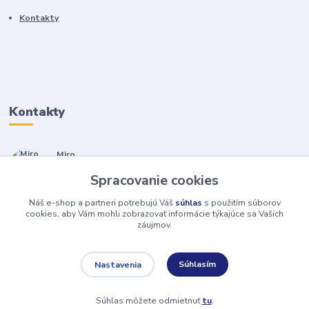
Kontakty
Kontakty
Miro
+421 905 557 500
Spracovanie cookies
(Po-Pia, 7-17 hod.)
Náš e-shop a partneri potrebujú Váš
súhlas
s použitím súborov
isopneumatiky@isopneumatiky.sk
cookies, aby Vám mohli zobrazovať informácie týkajúce sa Vašich
záujmov.
Súhlasím
Nastavenia
Súhlas môžete odmietnuť
tu
.
Vytvorené na
Eshop-rychlo.sk