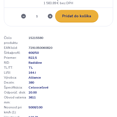
1 583,89 €
bez DPH
Pridať do košíka
Číslo
15215580
produktu:
EAN kód:
7291050060820
Šírka/profil:
600/50
Priemer:
R22,5
R/D:
Radiálne
TL/TT:
TL
LI/SI:
164 J
Výrobca:
Alliance
Dezén:
380
Špecifikácia:
Celooceľové
Odporúč. disk:
20.00
Obvod valenia
3611
mm:
Nosnosť pri
5000/100
km/h (1):