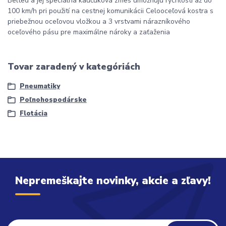
Belted a jej špeciálna kaučuková zmes umožňujú rýchlosti až do
100 km/h pri použití na cestnej komunikácii Celooceľová kostra s
priebežnou oceľovou vložkou a 3 vrstvami nárazníkového
oceľového pásu pre maximálne nároky a zaťaženia
Tovar zaradený v kategóriách
Pneumatiky
Poľnohospodárske
Flotácia
Nepremeškajte novinky, akcie a zľavy!