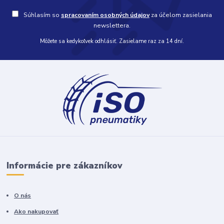
Súhlasím so
spracovaním osobných údajov
za účelom zasielania
newslettera.
Môžete sa kedykoľvek odhlásiť. Zasielame raz za 14 dní.
Informácie pre zákazníkov
O nás
Ako nakupovať