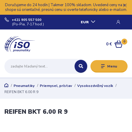
Doručujeme do 24 hodín | Takmer 100% skladom. Uvedené ceny na e-
shope sú orientačné, presnú cenu si overte telefonicky alebo e-mailom.
+421 905 557 500
EUR
(Po-Pia, 7-17 hod.)
0
0 €
Menu
Pneumatiky
Priemysel, prístav
Vysokozdvižný vozík
REIFEN BKT 6.00 R 9
REIFEN BKT 6.00 R 9