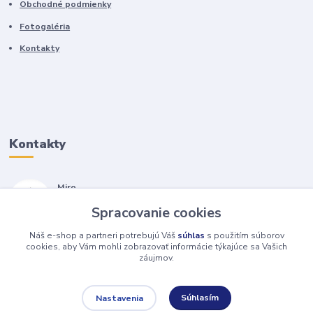
Obchodné podmienky
Fotogaléria
Kontakty
Kontakty
Miro
+421 905 557 500
Spracovanie cookies
(Po-Pia, 7-17 hod.)
Náš e-shop a partneri potrebujú Váš
súhlas
s použitím súborov
isopneumatiky@isopneumatiky.sk
cookies, aby Vám mohli zobrazovať informácie týkajúce sa Vašich
záujmov.
Súhlasím
Nastavenia