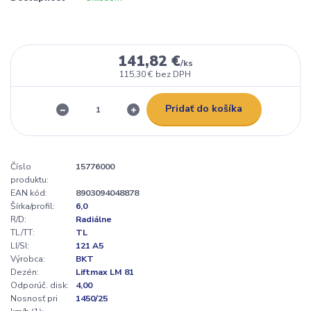
141,82 €
/
ks
115,30 €
bez DPH
Pridať do košíka
Číslo
15776000
produktu:
EAN kód:
8903094048878
Šírka/profil:
6,0
R/D:
Radiálne
TL/TT:
TL
LI/SI:
121 A5
Výrobca:
BKT
Dezén:
Liftmax LM 81
Odporúč. disk:
4,00
Nosnosť pri
1450/25