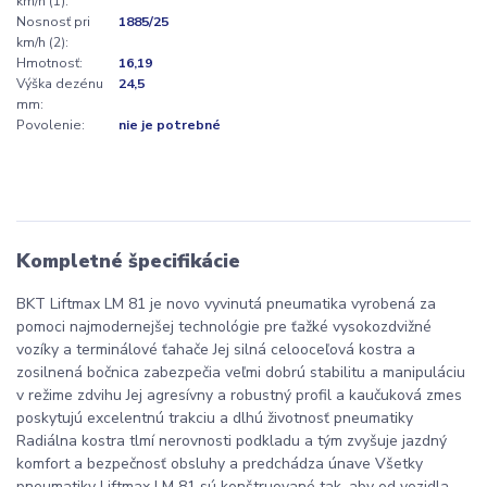
km/h (1):
Nosnosť pri
1885/25
km/h (2):
Hmotnosť:
16,19
Výška dezénu
24,5
mm:
Povolenie:
nie je potrebné
Kompletné špecifikácie
BKT Liftmax LM 81 je novo vyvinutá pneumatika vyrobená za
pomoci najmodernejšej technológie pre ťažké vysokozdvižné
vozíky a terminálové ťahače Jej silná celooceľová kostra a
zosilnená bočnica zabezpečia veľmi dobrú stabilitu a manipuláciu
v režime zdvihu Jej agresívny a robustný profil a kaučuková zmes
poskytujú excelentnú trakciu a dlhú životnosť pneumatiky
Radiálna kostra tlmí nerovnosti podkladu a tým zvyšuje jazdný
komfort a bezpečnosť obsluhy a predchádza únave Všetky
pneumatiky Liftmax LM 81 sú konštruované tak, aby od vozidla