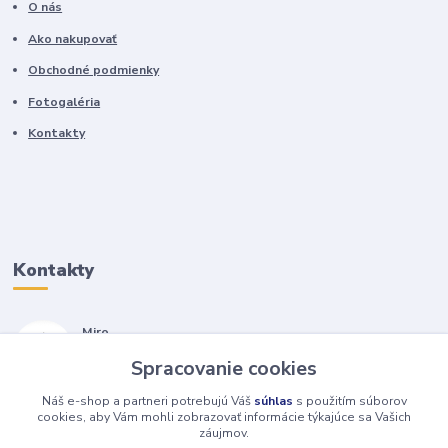
O nás
Ako nakupovať
Obchodné podmienky
Fotogaléria
Kontakty
Kontakty
Miro
+421 905 557 500
Spracovanie cookies
(Po-Pia, 7-17 hod.)
Náš e-shop a partneri potrebujú Váš
súhlas
s použitím súborov
isopneumatiky@isopneumatiky.sk
cookies, aby Vám mohli zobrazovať informácie týkajúce sa Vašich
záujmov.