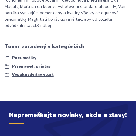
rovnomerným opotrebovaním Celogumová pneumatika BKT
Maglift, ktorá sa dá kúpi vo vyhotovení štandard alebo LIP, Vám
ponúka vynikajúci pomer ceny a kvality Všetky celogumové
pneumatiky Maglift sú konštruované tak, aby od vozidla
odvádzali statický náboj
Tovar zaradený v kategóriách
Pneumatiky
Priemysel, prístav
Vysokozdvižný vozík
Nepremeškajte novinky, akcie a zľavy!