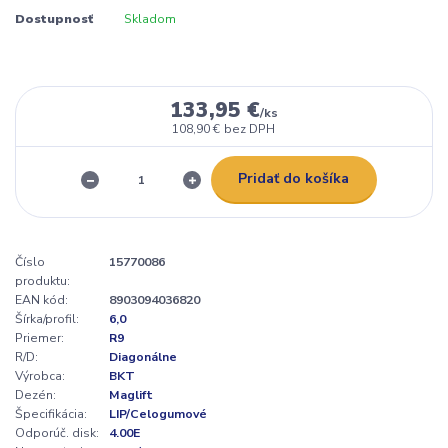
Dostupnosť
Skladom
133,95 €
/
ks
108,90 €
bez DPH
Pridať do košíka
Číslo
15770086
produktu:
EAN kód:
8903094036820
Šírka/profil:
6,0
Priemer:
R9
R/D:
Diagonálne
Výrobca:
BKT
Dezén:
Maglift
Špecifikácia:
LIP/Celogumové
Odporúč. disk:
4.00E