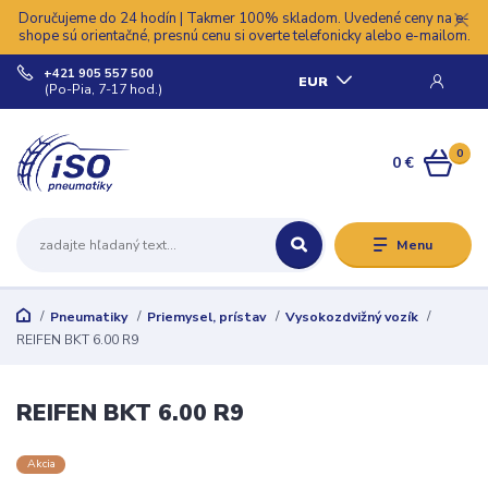
Doručujeme do 24 hodín | Takmer 100% skladom. Uvedené ceny na e-
shope sú orientačné, presnú cenu si overte telefonicky alebo e-mailom.
+421 905 557 500
EUR
(Po-Pia, 7-17 hod.)
0
0 €
Menu
Pneumatiky
Priemysel, prístav
Vysokozdvižný vozík
REIFEN BKT 6.00 R9
REIFEN BKT 6.00 R9
Akcia