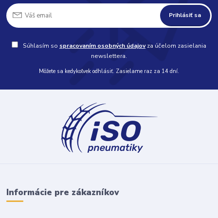
Prihlásiť sa
Súhlasím so
spracovaním osobných údajov
za účelom zasielania
newslettera.
Môžete sa kedykoľvek odhlásiť. Zasielame raz za 14 dní.
Informácie pre zákazníkov