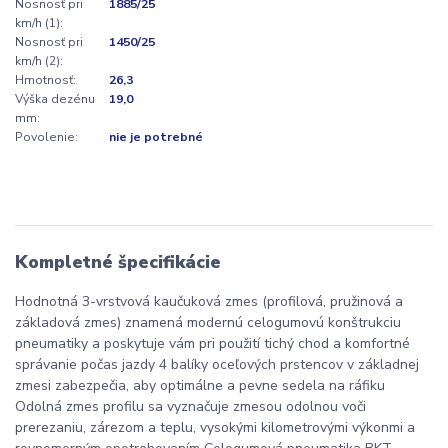
Nosnosť pri
1885/25
km/h (1):
Nosnosť pri
1450/25
km/h (2):
Hmotnosť:
26,3
Výška dezénu
19,0
mm:
Povolenie:
nie je potrebné
Kompletné špecifikácie
Hodnotná 3-vrstvová kaučuková zmes (profilová, pružinová a
základová zmes) znamená modernú celogumovú konštrukciu
pneumatiky a poskytuje vám pri použití tichý chod a komfortné
správanie počas jazdy 4 balíky oceľových prstencov v základnej
zmesi zabezpečia, aby optimálne a pevne sedela na ráfiku
Odolná zmes profilu sa vyznačuje zmesou odolnou voči
prerezaniu, zárezom a teplu, vysokými kilometrovými výkonmi a