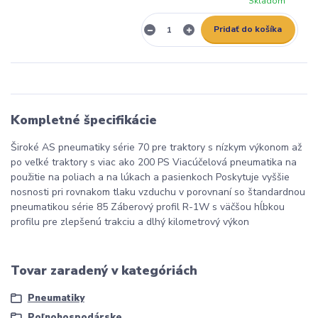
Skladom
Pridať do košíka
Kompletné špecifikácie
Široké AS pneumatiky série 70 pre traktory s nízkym výkonom až
po veľké traktory s viac ako 200 PS Viacúčelová pneumatika na
použitie na poliach a na lúkach a pasienkoch Poskytuje vyššie
nosnosti pri rovnakom tlaku vzduchu v porovnaní so štandardnou
pneumatikou série 85 Záberový profil R-1W s väčšou hĺbkou
profilu pre zlepšenú trakciu a dlhý kilometrový výkon
Tovar zaradený v kategóriách
Pneumatiky
Poľnohospodárske