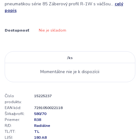
pneumatikou série 85 Záberový profil R-1W s väčšou...
celý
popis
Dostupnosť
Nie je skladom
/
ks
Momentálne nie je k dispozícii
Číslo
15225237
produktu:
EAN kód:
7291050022118
Šírka/profil:
580/70
Priemer:
R38
R/D:
Radiálne
TL/TT:
TL
LI/SI:
180 A8