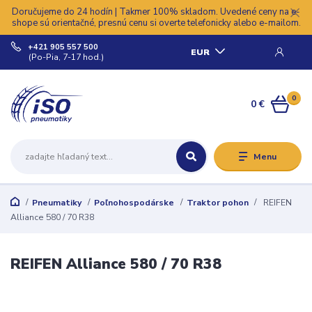
Doručujeme do 24 hodín | Takmer 100% skladom. Uvedené ceny na e-
shope sú orientačné, presnú cenu si overte telefonicky alebo e-mailom.
+421 905 557 500
EUR
(Po-Pia, 7-17 hod.)
0
0 €
Menu
Pneumatiky
Poľnohospodárske
Traktor pohon
REIFEN
Alliance 580 / 70 R38
REIFEN Alliance 580 / 70 R38