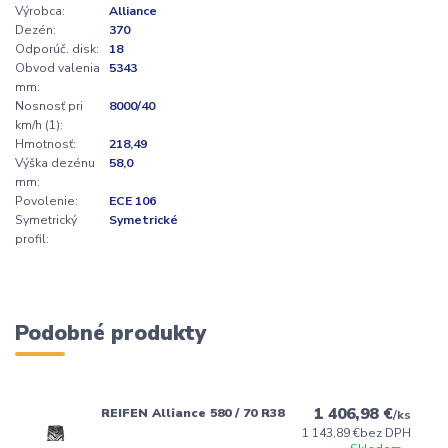
Výrobca:
Alliance
Dezén:
370
Odporúč. disk:
18
Obvod valenia
5343
mm:
Nosnosť pri
8000/40
km/h (1):
Hmotnosť:
218,49
Výška dezénu
58,0
mm:
Povolenie:
ECE 106
Symetrický
Symetrické
profil:
Podobné produkty
1 406,98 €
REIFEN Alliance 580 / 70 R38
/
ks
1 143,89 €
bez DPH