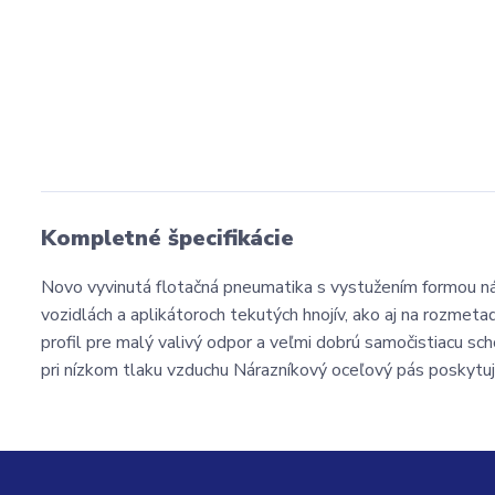
Kompletné špecifikácie
Novo vyvinutá flotačná pneumatika s vystužením formou ná
vozidlách a aplikátoroch tekutých hnojív, ako aj na rozmet
profil pre malý valivý odpor a veľmi dobrú samočistiacu s
pri nízkom tlaku vzduchu Nárazníkový oceľový pás poskytu