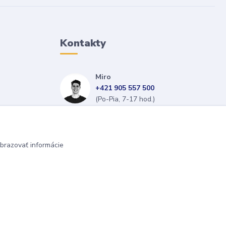
Kontakty
Miro
+421 905 557 500
(Po-Pia, 7-17 hod.)
isopneumatiky@isopneumatiky.sk
brazovať informácie
Vytvorené na
Eshop-rychlo.sk