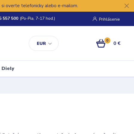
si overte telefonicky alebo e-mailom.
5 557 500
(Po-Pia, 7-17 hod.)
Prihlásenie
0
0 €
EUR
Diely