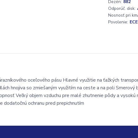
Dezén:
882
Odporúč. disk:
Nosnosť pri km/
Povolenie:
ECE
razníkového oceľového pásu Hlavné využitie na ťažkých transpo
adlách hnojiva so zmiešaným využitím na ceste a na poli Smerový
chopnosť Veľký objem vzduchu pre malé zhutnenie pôdy a vysokú 
je dodatočnú ochranu pred prepichnutím