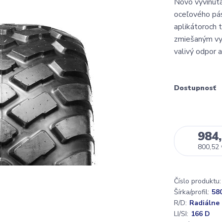
Novo vyvinutá
oceľového pás
aplikátoroch t
zmiešaným vyu
valivý odpor 
Dostupnosť
984,
800,52
Číslo produktu:
Šírka/profil:
58
R/D:
Radiálne
LI/SI:
166 D