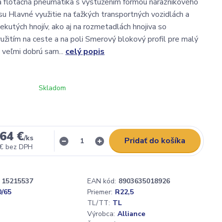
 flotačná pneumatika s vystužením formou nárazníkového
u Hlavné využitie na ťažkých transportných vozidlách a
ekutých hnojív, ako aj na rozmetadlách hnojiva so
žitím na ceste a na poli Smerový blokový profil pre malý
a veľmi dobrú sam...
celý popis
Skladom
64 €
/
ks
Pridať do košíka
 €
bez DPH
15215537
EAN kód:
8903635018926
0/65
Priemer:
R22,5
TL/TT:
TL
Výrobca:
Alliance