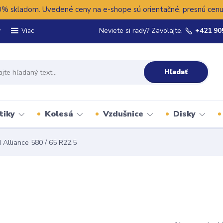
 skladom. Uvedené ceny na e-shope sú orientačné, presnú cenu 
y
Neviete si rady? Zavolajte.
+421 90
Viac
Hľadať
tiky
Kolesá
Vzdušnice
Disky
Alliance 580 / 65 R22.5