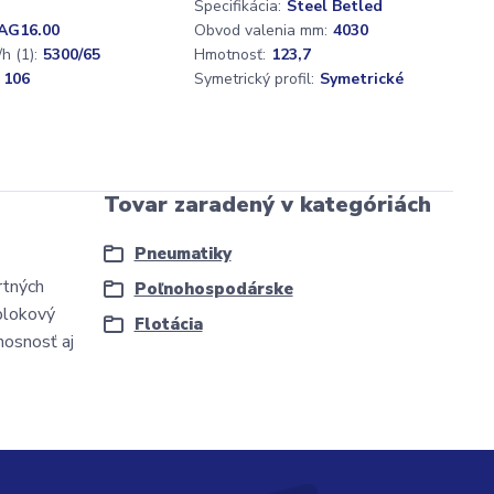
Špecifikácia:
Steel Betled
AG16.00
Obvod valenia mm:
4030
h (1):
5300/65
Hmotnosť:
123,7
 106
Symetrický profil:
Symetrické
Tovar zaradený v kategóriách
Pneumatiky
rtných
Poľnohospodárske
 blokový
Flotácia
nosnosť aj