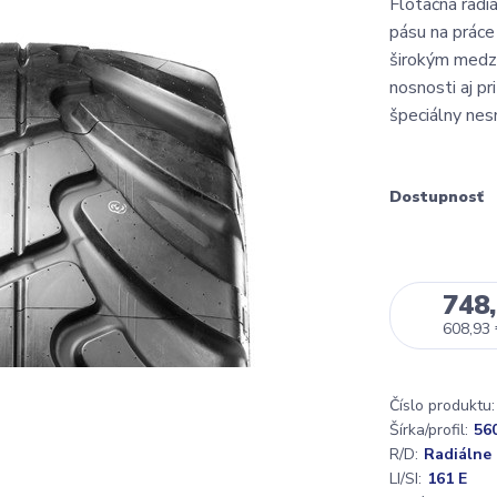
Flotačná radi
pásu na práce
širokým medz
nosnosti aj pr
špeciálny nes
Dostupnosť
748,
608,93
Číslo produktu:
Šírka/profil:
56
R/D:
Radiálne
LI/SI:
161 E