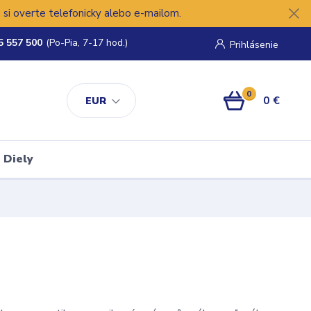
si overte telefonicky alebo e-mailom.
5 557 500
(Po-Pia, 7-17 hod.)
Prihlásenie
0
0 €
EUR
Diely