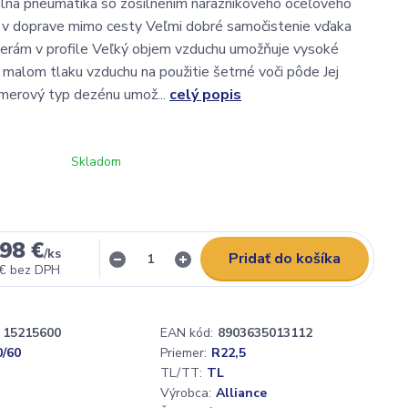
álna pneumatika so zosilnením nárazníkového oceľového
 v doprave mimo cesty Veľmi dobré samočistenie vďaka
erám v profile Veľký objem vzduchu umožňuje vysoké
i malom tlaku vzduchu na použitie šetrné voči pôde Jej
merový typ dezénu umož...
celý popis
Skladom
98 €
/
ks
Pridať do košíka
 €
bez DPH
15215600
EAN kód:
8903635013112
0/60
Priemer:
R22,5
TL/TT:
TL
Výrobca:
Alliance