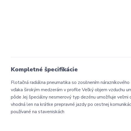
Kompletné špecifikácie
Flotačná radiálna pneumatika so zosilnením nárazníkovéh
vďaka širokým medzerám v profile Veľký objem vzduchu umo
pôde Jej špeciálny nesmerový typ dezénu umožňuje veľmi do
vhodná len na krátke prepravné jazdy po cestnej komunikáci
používané na staveniskách