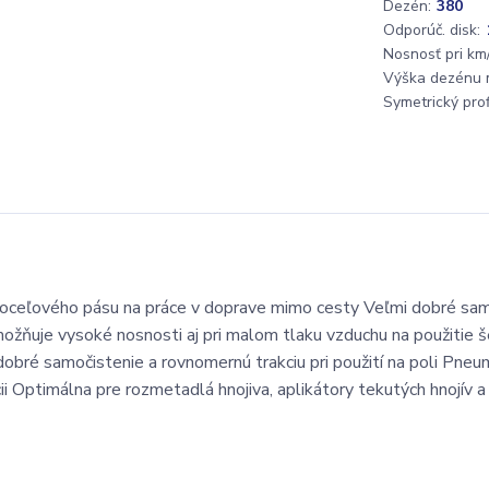
Dezén:
380
Odporúč. disk:
Nosnosť pri km/
Výška dezénu 
Symetrický profi
o oceľového pásu na práce v doprave mimo cesty Veľmi dobré sam
žňuje vysoké nosnosti aj pri malom tlaku vzduchu na použitie š
bré samočistenie a rovnomernú trakciu pri použití na poli Pneum
i Optimálna pre rozmetadlá hnojiva, aplikátory tekutých hnojív a