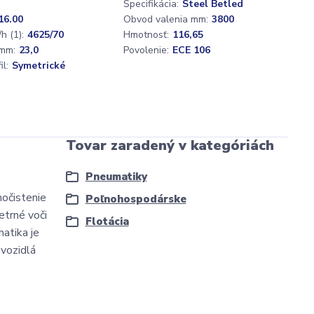
Špecifikácia:
Steel Betled
16.00
Obvod valenia mm:
3800
h (1):
4625/70
Hmotnosť:
116,65
mm:
23,0
Povolenie:
ECE 106
l:
Symetrické
Tovar zaradený v kategóriách
Pneumatiky
očistenie
Poľnohospodárske
etrné voči
Flotácia
atika je
 vozidlá