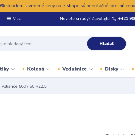
 skladom. Uvedené ceny na e-shope sú orientačné, presnú cenu 
y
Neviete si rady? Zavolajte.
+421 90
Viac
Hľadať
tiky
Kolesá
Vzdušnice
Disky
Alliance 560 / 60 R22.5