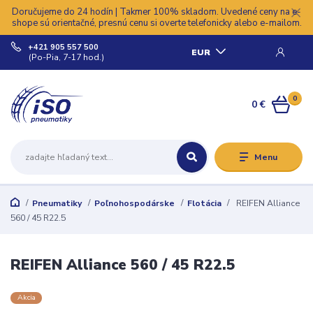
Doručujeme do 24 hodín | Takmer 100% skladom. Uvedené ceny na e-
shope sú orientačné, presnú cenu si overte telefonicky alebo e-mailom.
+421 905 557 500
EUR
(Po-Pia, 7-17 hod.)
0
0 €
Menu
Pneumatiky
Poľnohospodárske
Flotácia
REIFEN Alliance
560 / 45 R22.5
REIFEN Alliance 560 / 45 R22.5
Akcia