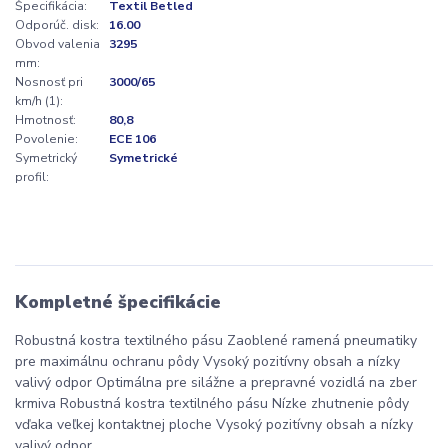
Špecifikácia:
Textil Betled
Odporúč. disk:
16.00
Obvod valenia
3295
mm:
Nosnosť pri
3000/65
km/h (1):
Hmotnosť:
80,8
Povolenie:
ECE 106
Symetrický
Symetrické
profil:
Kompletné špecifikácie
Robustná kostra textilného pásu Zaoblené ramená pneumatiky
pre maximálnu ochranu pôdy Vysoký pozitívny obsah a nízky
valivý odpor Optimálna pre silážne a prepravné vozidlá na zber
krmiva Robustná kostra textilného pásu Nízke zhutnenie pôdy
vďaka veľkej kontaktnej ploche Vysoký pozitívny obsah a nízky
valivý odpor