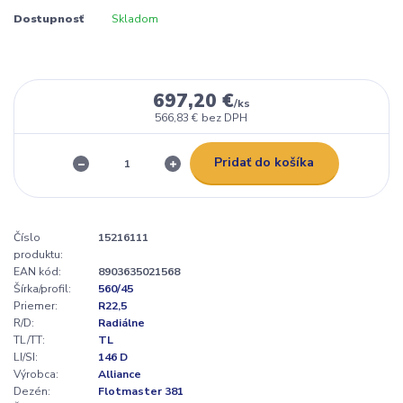
Dostupnosť
Skladom
697,20 €
/
ks
566,83 €
bez DPH
Pridať do košíka
Číslo
15216111
produktu:
EAN kód:
8903635021568
Šírka/profil:
560/45
Priemer:
R22,5
R/D:
Radiálne
TL/TT:
TL
LI/SI:
146 D
Výrobca:
Alliance
Dezén:
Flotmaster 381