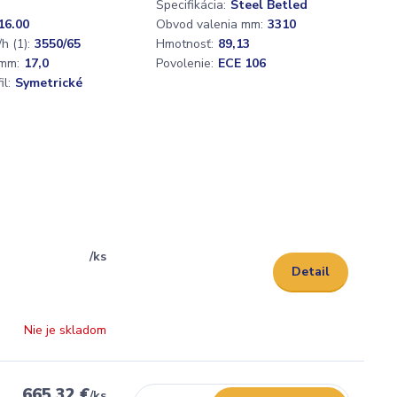
Špecifikácia:
Steel Betled
16.00
Obvod valenia mm:
3310
h (1):
3550/65
Hmotnosť:
89,13
mm:
17,0
Povolenie:
ECE 106
l:
Symetrické
/
ks
Detail
Nie je skladom
665,32 €
/
ks