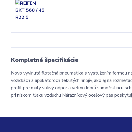
Kompletné špecifikácie
Novo vyvinutá flotačná pneumatika s vystužením formou ná
vozidlách a aplikátoroch tekutých hnojív, ako aj na rozmet
profil pre malý valivý odpor a veľmi dobrú samočistiacu s
pri nízkom tlaku vzduchu Nárazníkový oceľový pás poskytu