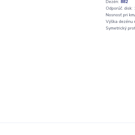
Dezén:
882
Odporúč. disk:
Nosnosť pri km/
Výška dezénu 
Symetrický profi