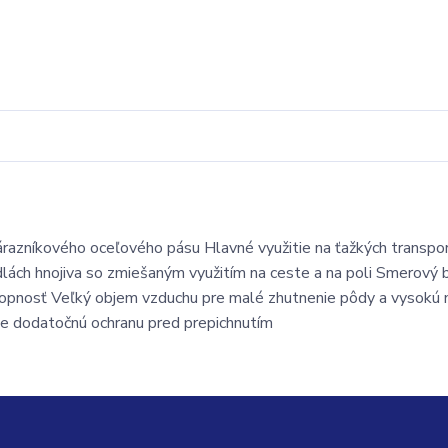
razníkového oceľového pásu Hlavné využitie na ťažkých transpo
adlách hnojiva so zmiešaným využitím na ceste a na poli Smerový
chopnosť Veľký objem vzduchu pre malé zhutnenie pôdy a vysokú 
je dodatočnú ochranu pred prepichnutím