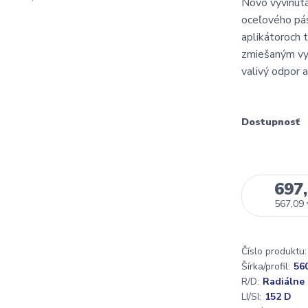
Novo vyvinutá
oceľového pás
aplikátoroch t
zmiešaným vyu
valivý odpor 
Dostupnosť
697,
567,09
Číslo produktu:
Šírka/profil:
56
R/D:
Radiálne
LI/SI:
152 D