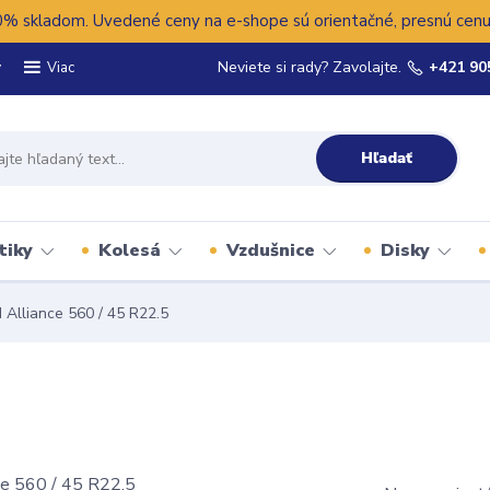
 skladom. Uvedené ceny na e-shope sú orientačné, presnú cenu 
y
Neviete si rady? Zavolajte.
+421 90
Viac
Hľadať
tiky
Kolesá
Vzdušnice
Disky
Alliance 560 / 45 R22.5