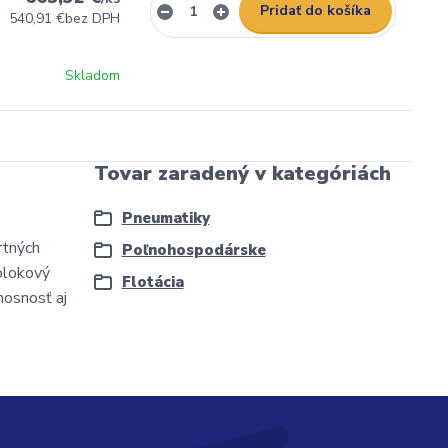
Pridať do košíka
540,91 €
bez DPH
Skladom
Tovar zaradený v kategóriách
Pneumatiky
rtných
Poľnohospodárske
 blokový
Flotácia
nosnosť aj