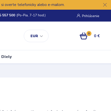
si overte telefonicky alebo e-mailom.
5 557 500
(Po-Pia, 7-17 hod.)
Prihlásenie
0
0 €
EUR
Diely