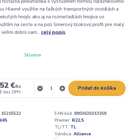
 flotačná pneumatika s vystužením formou nárazníkového
u Hlavné využitie na ťažkých transportných vozidlách a
ekutých hnojív, ako aj na rozmetadlách hnojiva so
žitím na ceste a na poli Smerový blokový profil pre malý
a veľmi dobrú sam...
celý popis
Skladom
52 €
/
ks
Pridať do košíka
 €
bez DPH
15215522
EAN kód:
8903635013358
0/45
Priemer:
R22,5
TL/TT:
TL
Výrobca:
Alliance