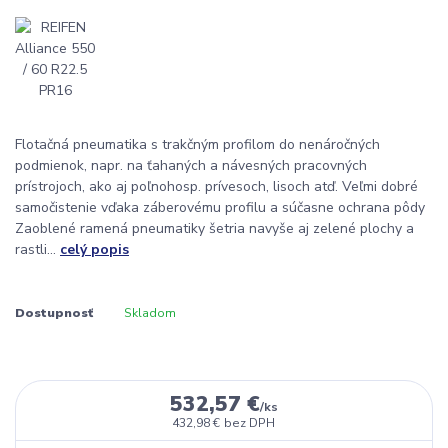
Flotačná pneumatika s trakčným profilom do nenáročných
podmienok, napr. na ťahaných a návesných pracovných
prístrojoch, ako aj poľnohosp. prívesoch, lisoch atď. Veľmi dobré
samočistenie vďaka záberovému profilu a súčasne ochrana pôdy
Zaoblené ramená pneumatiky šetria navyše aj zelené plochy a
rastli...
celý popis
Dostupnosť
Skladom
532,57 €
/
ks
432,98 €
bez DPH