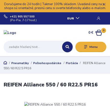
Doručujeme do 24 hodín | Takmer 100% skladom. Uvedené ceny na e-
shope sú orientačné, presnú cenu si overte telefonicky alebo e-mailom.
+421 905 557 500
EUR
(Po-Pia, 7-17 hod.)
0
0 €
Menu
Pneumatiky
Poľnohospodárske
Flotácia
REIFEN Alliance
550 / 60 R22.5 PR16
REIFEN Alliance 550 / 60 R22.5 PR16