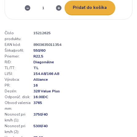
Pridať do košíka
Číslo
15212625
produktu:
EAN kód:
8903635011354
Šírka/profil:
550/60
Priemer:
R22,5
R/D:
Diagonálne
TL/TT:
TL
LI/SI:
154 A8/166 A8
Výrobca:
Alliance
PR:
16
Dezén:
328 Value Plus
Odporúč. disk:
16.00DC
Obvod valenia
3765
mm:
Nosnosť pri
3750/40
km/h (1):
Nosnosť pri
5300/40
km/h (2):