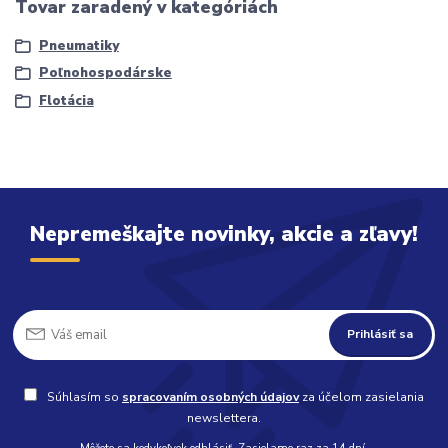
Tovar zaradený v kategóriách
Pneumatiky
Poľnohospodárske
Flotácia
Nepremeškajte novinky, akcie a zľavy!
Prihlásiť sa
Súhlasím so
spracovaním osobných údajov
za účelom zasielania
newslettera.