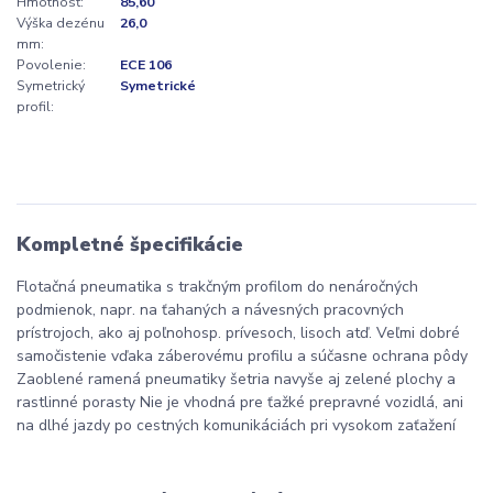
Hmotnosť:
85,60
Výška dezénu
26,0
mm:
Povolenie:
ECE 106
Symetrický
Symetrické
profil:
Kompletné špecifikácie
Flotačná pneumatika s trakčným profilom do nenáročných
podmienok, napr. na ťahaných a návesných pracovných
prístrojoch, ako aj poľnohosp. prívesoch, lisoch atď. Veľmi dobré
samočistenie vďaka záberovému profilu a súčasne ochrana pôdy
Zaoblené ramená pneumatiky šetria navyše aj zelené plochy a
rastlinné porasty Nie je vhodná pre ťažké prepravné vozidlá, ani
na dlhé jazdy po cestných komunikáciách pri vysokom zaťažení