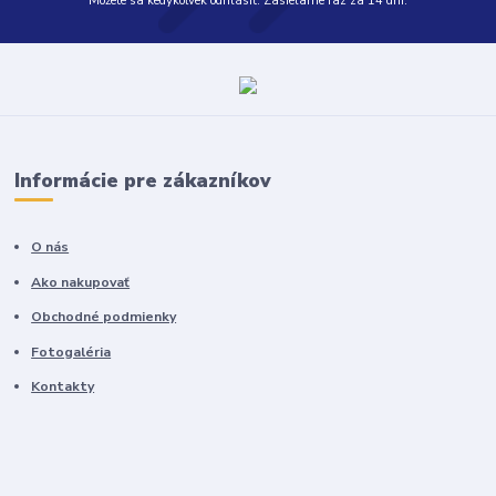
Môžete sa kedykoľvek odhlásiť. Zasielame raz za 14 dní.
Informácie pre zákazníkov
O nás
Ako nakupovať
Obchodné podmienky
Fotogaléria
Kontakty