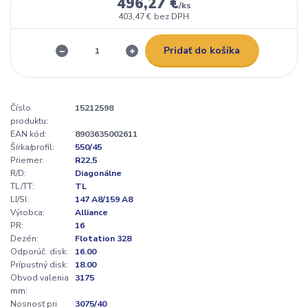
496,27 €
/
ks
403,47 €
bez DPH
Pridať do košíka
Číslo
15212598
produktu:
EAN kód:
8903635002611
Šírka/profil:
550/45
Priemer:
R22,5
R/D:
Diagonálne
TL/TT:
TL
LI/SI:
147 A8/159 A8
Výrobca:
Alliance
PR:
16
Dezén:
Flotation 328
Odporúč. disk:
16.00
Prípustný disk:
18.00
Obvod valenia
3175
mm:
Nosnosť pri
3075/40