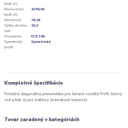
km/h (1):
Nosnosť pri
4375/40
km/h (2):
Hmotnosť:
76,28
Výška dezénu
25,0
mm:
Povolenie:
ECE 106
Symetrický
Symetrické
profil:
Kompletné špecifikácie
Flotačná diagonálna pneumatika pre ťahané vozidlá Profil šetrný
voči pôde Aj pre traktory (trávnikové koberce)
Tovar zaradený v kategóriách