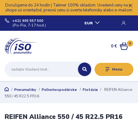
Doručujeme do 24 hodín | Takmer 100% skladom. Uvedené ceny na e-
shope sú orientačné, presnú cenu si overte telefonicky alebo e-mailom.
+421 905 557 500
EUR
(Po-Pia, 7-17 hod.)
0
0 €
Menu
Pneumatiky
Poľnohospodárske
Flotácia
REIFEN Alliance
550 / 45 R22.5 PR16
REIFEN Alliance 550 / 45 R22.5 PR16