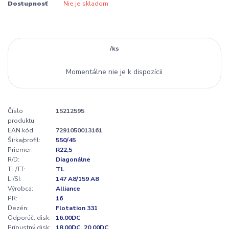
Dostupnosť
Nie je skladom
/
ks
Momentálne nie je k dispozícii
Číslo
15212595
produktu:
EAN kód:
7291050013161
Šírka/profil:
550/45
Priemer:
R22,5
R/D:
Diagonálne
TL/TT:
TL
LI/SI:
147 A8/159 A8
Výrobca:
Alliance
PR:
16
Dezén:
Flotation 331
Odporúč. disk:
16.00DC
Prípustný disk:
18.00DC, 20.00DC