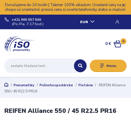
Doručujeme do 24 hodín | Takmer 100% skladom. Uvedené ceny na e-
shope sú orientačné, presnú cenu si overte telefonicky alebo e-mailom.
+421 905 557 500
EUR
(Po-Pia, 7-17 hod.)
0
0 €
Menu
Pneumatiky
Poľnohospodárske
Flotácia
REIFEN Alliance
550 / 45 R22.5 PR16
REIFEN Alliance 550 / 45 R22.5 PR16