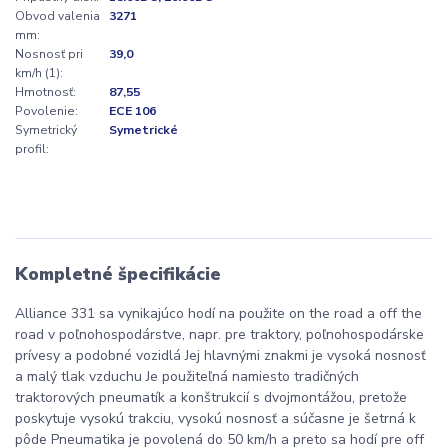
Obvod valenia
3271
mm:
Nosnosť pri
39,0
km/h (1):
Hmotnosť:
87,55
Povolenie:
ECE 106
Symetrický
Symetrické
profil:
Kompletné špecifikácie
Alliance 331 sa vynikajúco hodí na použite on the road a off the
road v poľnohospodárstve, napr. pre traktory, poľnohospodárske
prívesy a podobné vozidlá Jej hlavnými znakmi je vysoká nosnosť
a malý tlak vzduchu Je použiteľná namiesto tradičných
traktorových pneumatík a konštrukcií s dvojmontážou, pretože
poskytuje vysokú trakciu, vysokú nosnosť a súčasne je šetrná k
pôde Pneumatika je povolená do 50 km/h a preto sa hodí pre off