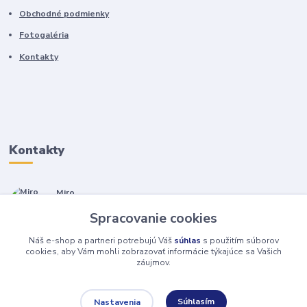
Obchodné podmienky
Fotogaléria
Kontakty
Kontakty
Miro
+421 905 557 500
Spracovanie cookies
(Po-Pia, 7-17 hod.)
Náš e-shop a partneri potrebujú Váš
súhlas
s použitím súborov
isopneumatiky@isopneumatiky.sk
cookies, aby Vám mohli zobrazovať informácie týkajúce sa Vašich
záujmov.
Súhlasím
Nastavenia