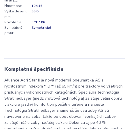
km/h (1):
Hmotnosť:
194,16
Výška dezénu
55,0
mm:
Povolenie:
ECE 106
Symetrický
Symetrické
profil:
Kompletné špecifikácie
Alliance Agri Star II je nová moderná pneumatika AS s
rýchlostným indexom ""D"" (až 65 km/h) pre traktory vo všetkých
príslušných výkonnostných kategóriách. Špeciálna technológia
StratifiedLayer (medzivrstvová technológia) zaisťuje veľmi dobrú
trakciu a jazdný komfort pri použití v teréne a na ceste
Technológia StratifiedLayer znamená, že dva zuby AS sú
navrstvené na seba, takže po opotrebovaní vonkajších zubov
zaisťujú nižšie zuby naďalej trakciu Dokonca aj po 40 %
opotrebení zaručuje druhá vrstva zubov stále dobrú priľnavosť a