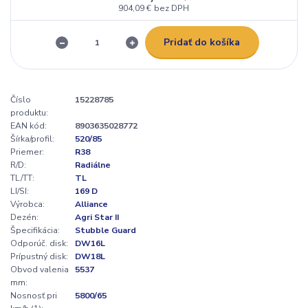
904,09 €
bez DPH
Pridať do košíka
Číslo
15228785
produktu:
EAN kód:
8903635028772
Šírka/profil:
520/85
Priemer:
R38
R/D:
Radiálne
TL/TT:
TL
LI/SI:
169 D
Výrobca:
Alliance
Dezén:
Agri Star II
Špecifikácia:
Stubble Guard
Odporúč. disk:
DW16L
Prípustný disk:
DW18L
Obvod valenia
5537
mm:
Nosnosť pri
5800/65