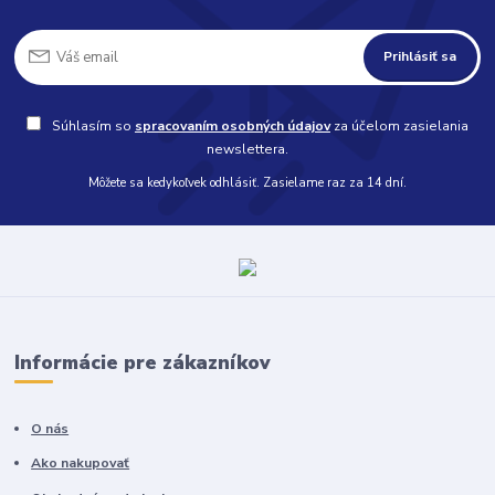
Prihlásiť sa
Súhlasím so
spracovaním osobných údajov
za účelom zasielania
newslettera.
Môžete sa kedykoľvek odhlásiť. Zasielame raz za 14 dní.
Informácie pre zákazníkov
O nás
Ako nakupovať