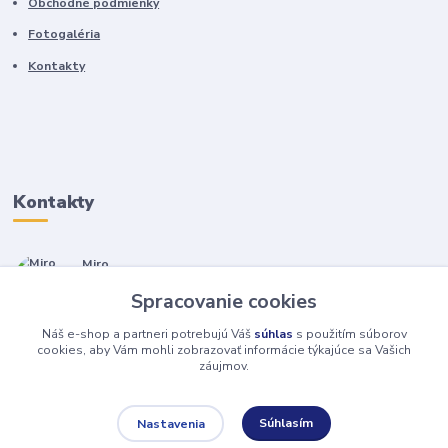
Obchodné podmienky
Fotogaléria
Kontakty
Kontakty
Miro
+421 905 557 500
Spracovanie cookies
(Po-Pia, 7-17 hod.)
Náš e-shop a partneri potrebujú Váš
súhlas
s použitím súborov
isopneumatiky@isopneumatiky.sk
cookies, aby Vám mohli zobrazovať informácie týkajúce sa Vašich
záujmov.
Súhlasím
Nastavenia