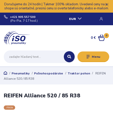
Doručujeme do 24 hodín | Takmer 100% skladom. Uvedené ceny na e-
shope sú orientačné, presnú cenu si overte telefonicky alebo e-mailom.
+421 905 557 500
EUR
(Po-Pia, 7-17 hod.)
0
0 €
Menu
Pneumatiky
Poľnohospodárske
Traktor pohon
REIFEN
Alliance 520 / 85 R38
REIFEN Alliance 520 / 85 R38
Akcia