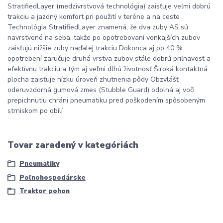
StratifiedLayer (medzivrstvová technológia) zaisťuje veľmi dobrú
trakciu a jazdný komfort pri použití v teréne a na ceste
Technológia StratifiedLayer znamená, že dva zuby AS sú
navrstvené na seba, takže po opotrebovaní vonkajších zubov
zaisťujú nižšie zuby naďalej trakciu Dokonca aj po 40 %
opotrebení zaručuje druhá vrstva zubov stále dobrú priľnavosť a
efektívnu trakciu a tým aj veľmi dlhú životnosť Široká kontaktná
plocha zaisťuje nízku úroveň zhutnenia pôdy Obzvlášť
oderuvzdorná gumová zmes (Stubble Guard) odolná aj voči
prepichnutiu chráni pneumatiku pred poškodením spôsobeným
strniskom po obilí
Tovar zaradený v kategóriách
Pneumatiky
Poľnohospodárske
Traktor pohon