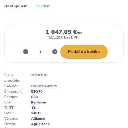
Dostupnosť
Skladom
1 047,09 €
/
ks
851,29 €
bez DPH
Pridať do košíka
Číslo
15228870
produktu:
EAN kód:
8903635049579
Šírka/profil:
520/70
Priemer:
R30
R/D:
Radiálne
TL/TT:
TL
LI/SI:
145 D
Výrobca:
Alliance
Dezén:
Agri Star II