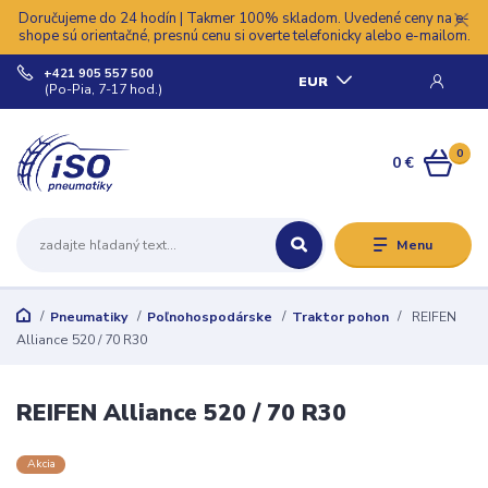
Doručujeme do 24 hodín | Takmer 100% skladom. Uvedené ceny na e-
shope sú orientačné, presnú cenu si overte telefonicky alebo e-mailom.
+421 905 557 500
EUR
(Po-Pia, 7-17 hod.)
0
0 €
Menu
Pneumatiky
Poľnohospodárske
Traktor pohon
REIFEN
Alliance 520 / 70 R30
REIFEN Alliance 520 / 70 R30
Akcia