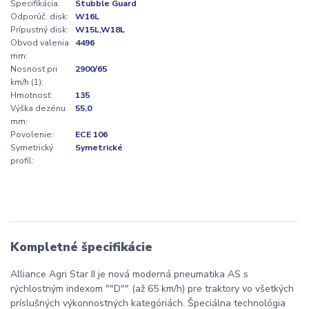
Špecifikácia:
Stubble Guard
Odporúč. disk:
W16L
Prípustný disk:
W15L,W18L
Obvod valenia
4496
mm:
Nosnosť pri
2900/65
km/h (1):
Hmotnosť:
135
Výška dezénu
55,0
mm:
Povolenie:
ECE 106
Symetrický
Symetrické
profil:
Kompletné špecifikácie
Alliance Agri Star II je nová moderná pneumatika AS s
rýchlostným indexom ""D"" (až 65 km/h) pre traktory vo všetkých
príslušných výkonnostných kategóriách. Špeciálna technológia