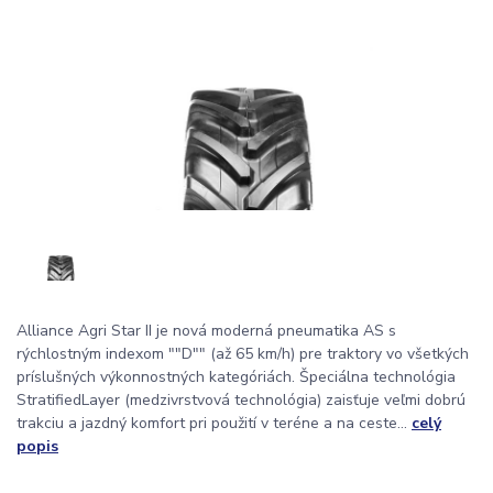
Alliance Agri Star II je nová moderná pneumatika AS s
rýchlostným indexom ""D"" (až 65 km/h) pre traktory vo všetkých
príslušných výkonnostných kategóriách. Špeciálna technológia
StratifiedLayer (medzivrstvová technológia) zaisťuje veľmi dobrú
trakciu a jazdný komfort pri použití v teréne a na ceste...
celý
popis