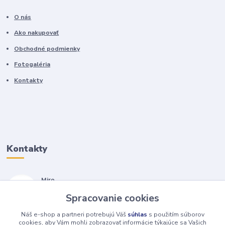
O nás
Ako nakupovať
Obchodné podmienky
Fotogaléria
Kontakty
Kontakty
Miro
+421 905 557 500
Spracovanie cookies
(Po-Pia, 7-17 hod.)
Náš e-shop a partneri potrebujú Váš
súhlas
s použitím súborov
isopneumatiky@isopneumatiky.sk
cookies, aby Vám mohli zobrazovať informácie týkajúce sa Vašich