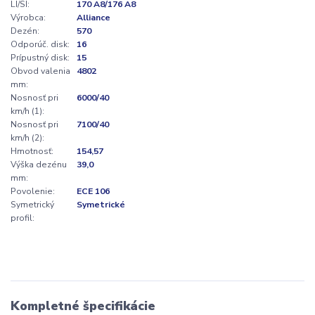
LI/SI:
170 A8/176 A8
Výrobca:
Alliance
Dezén:
570
Odporúč. disk:
16
Prípustný disk:
15
Obvod valenia
4802
mm:
Nosnosť pri
6000/40
km/h (1):
Nosnosť pri
7100/40
km/h (2):
Hmotnosť:
154,57
Výška dezénu
39,0
mm:
Povolenie:
ECE 106
Symetrický
Symetrické
profil:
Kompletné špecifikácie