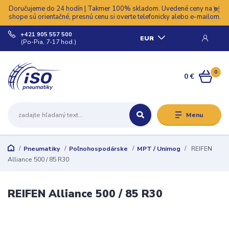
Doručujeme do 24 hodín | Takmer 100% skladom. Uvedené ceny na e-
shope sú orientačné, presnú cenu si overte telefonicky alebo e-mailom.
+421 905 557 500
EUR
(Po-Pia, 7-17 hod.)
0
0 €
Menu
Pneumatiky
Poľnohospodárske
MPT / Unimog
REIFEN
Alliance 500 / 85 R30
REIFEN Alliance 500 / 85 R30