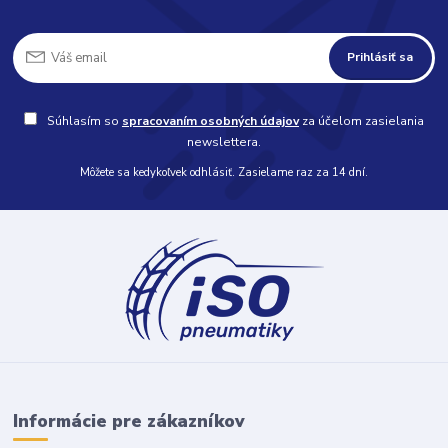
Prihlásiť sa
Súhlasím so
spracovaním osobných údajov
za účelom zasielania
newslettera.
Môžete sa kedykoľvek odhlásiť. Zasielame raz za 14 dní.
Informácie pre zákazníkov