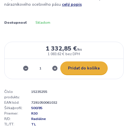
nárazníkového oceľového pásu
celý popis
Dostupnosť
Skladom
1 332,85 €
/
ks
1 083,62 €
bez DPH
Pridať do košíka
Číslo
15235255
produktu:
EAN kód:
7291050061032
Šírka/profil:
500/85
Priemer:
R30
R/D:
Radiálne
TL/TT:
TL