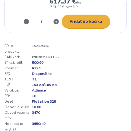
617,37 €
/
ks
501,93 €
bez DPH
Pridať do košíka
Číslo
15212584
produktu:
EAN kód:
8903635021155
Šírka/profil:
500/60
Priemer:
R22,5
R/D:
Diagonálne
TL/TT:
TL
LI/SI:
153 A8/165 A8
Výrobca:
Alliance
PR:
18
Dezén:
Flotation 328
Odporúč. disk:
16.00
Obvod valenia
3470
mm:
Nosnosť pri
3650/40
km/h (1):