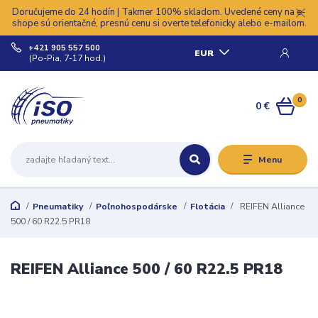
Doručujeme do 24 hodín | Takmer 100% skladom. Uvedené ceny na e-
shope sú orientačné, presnú cenu si overte telefonicky alebo e-mailom.
+421 905 557 500
EUR
(Po-Pia, 7-17 hod.)
0
0 €
Menu
Pneumatiky
Poľnohospodárske
Flotácia
REIFEN Alliance
500 / 60 R22.5 PR18
REIFEN Alliance 500 / 60 R22.5 PR18