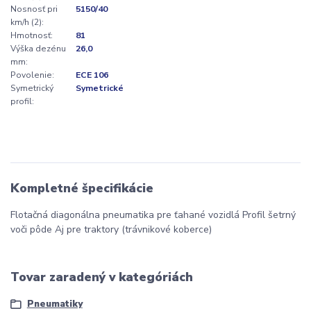
Nosnosť pri
5150/40
km/h (2):
Hmotnosť:
81
Výška dezénu
26,0
mm:
Povolenie:
ECE 106
Symetrický
Symetrické
profil:
Kompletné špecifikácie
Flotačná diagonálna pneumatika pre ťahané vozidlá Profil šetrný
voči pôde Aj pre traktory (trávnikové koberce)
Tovar zaradený v kategóriách
Pneumatiky