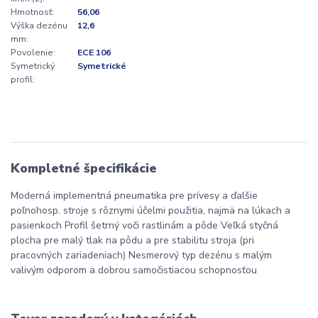
Hmotnosť:
56,06
Výška dezénu
12,6
mm:
Povolenie:
ECE 106
Symetrický
Symetrické
profil:
Kompletné špecifikácie
Moderná implementná pneumatika pre prívesy a ďalšie
poľnohosp. stroje s rôznymi účelmi použitia, najmä na lúkach a
pasienkoch Profil šetrný voči rastlinám a pôde Veľká styčná
plocha pre malý tlak na pôdu a pre stabilitu stroja (pri
pracovných zariadeniach) Nesmerový typ dezénu s malým
valivým odporom a dobrou samočistiacou schopnosťou