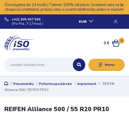
Doručujeme do 24 hodín | Takmer 100% skladom. Uvedené ceny na e-
shope sú orientačné, presnú cenu si overte telefonicky alebo e-mailom.
+421 905 557 500
EUR
(Po-Pia, 7-17 hod.)
0
0 €
Menu
Pneumatiky
Poľnohospodárske
Implement
REIFEN
Alliance 500 / 55 R20 PR10
REIFEN Alliance 500 / 55 R20 PR10