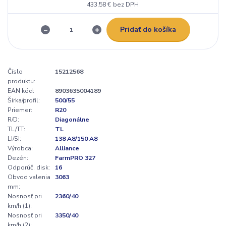
433,58 €
bez DPH
Pridať do košíka
Číslo
15212568
produktu:
EAN kód:
8903635004189
Šírka/profil:
500/55
Priemer:
R20
R/D:
Diagonálne
TL/TT:
TL
LI/SI:
138 A8/150 A8
Výrobca:
Alliance
Dezén:
FarmPRO 327
Odporúč. disk:
16
Obvod valenia
3063
mm:
Nosnosť pri
2360/40
km/h (1):
Nosnosť pri
3350/40
km/h (2):