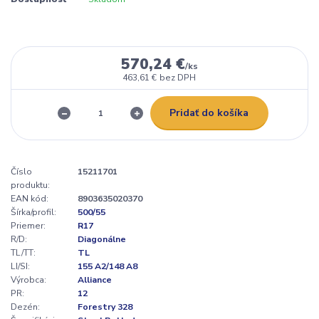
570,24 €
/
ks
463,61 €
bez DPH
Pridať do košíka
Číslo
15211701
produktu:
EAN kód:
8903635020370
Šírka/profil:
500/55
Priemer:
R17
R/D:
Diagonálne
TL/TT:
TL
LI/SI:
155 A2/148 A8
Výrobca:
Alliance
PR:
12
Dezén:
Forestry 328