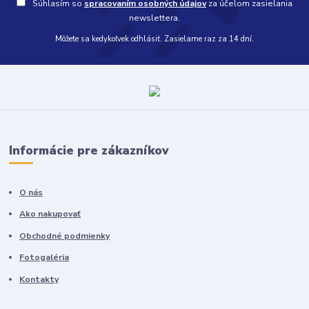
Súhlasím so
spracovaním osobných údajov
za účelom zasielania
newslettera.
Môžete sa kedykoľvek odhlásiť. Zasielame raz za 14 dní.
Informácie pre zákazníkov
O nás
Ako nakupovať
Obchodné podmienky
Fotogaléria
Kontakty