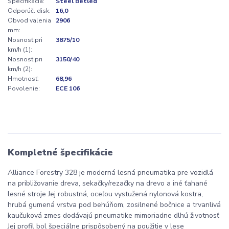
Špecifikácia:
Steel Betled
Odporúč. disk:
16,0
Obvod valenia
2906
mm:
Nosnosť pri
3875/10
km/h (1):
Nosnosť pri
3150/40
km/h (2):
Hmotnosť:
68,96
Povolenie:
ECE 106
Kompletné špecifikácie
Alliance Forestry 328 je moderná lesná pneumatika pre vozidlá
na približovanie dreva, sekačky/rezačky na drevo a iné ťahané
lesné stroje Jej robustná, oceľou vystužená nylonová kostra,
hrubá gumená vrstva pod behúňom, zosilnené bočnice a trvanlivá
kaučuková zmes dodávajú pneumatike mimoriadne dlhú životnosť
Jej profil bol špeciálne prispôsobený na použitie v lese