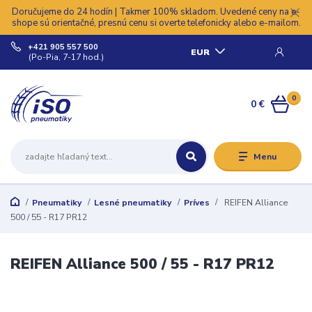
Doručujeme do 24 hodín | Takmer 100% skladom. Uvedené ceny na e-
shope sú orientačné, presnú cenu si overte telefonicky alebo e-mailom.
+421 905 557 500
EUR
(Po-Pia, 7-17 hod.)
0
0 €
Menu
Pneumatiky
Lesné pneumatiky
Príves
REIFEN Alliance
500 / 55 - R17 PR12
REIFEN Alliance 500 / 55 - R17 PR12