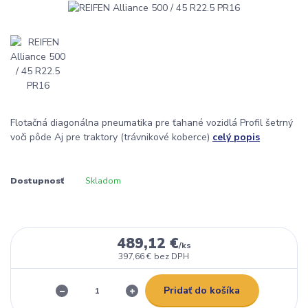
Flotačná diagonálna pneumatika pre ťahané vozidlá Profil šetrný
voči pôde Aj pre traktory (trávnikové koberce)
celý popis
Dostupnosť
Skladom
489,12 €
/
ks
397,66 €
bez DPH
Pridať do košíka