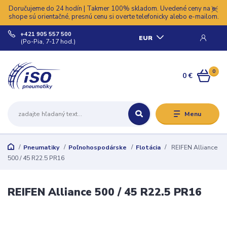
Doručujeme do 24 hodín | Takmer 100% skladom. Uvedené ceny na e-
shope sú orientačné, presnú cenu si overte telefonicky alebo e-mailom.
+421 905 557 500
EUR
(Po-Pia, 7-17 hod.)
0
0 €
Menu
Pneumatiky
Poľnohospodárske
Flotácia
REIFEN Alliance
500 / 45 R22.5 PR16
REIFEN Alliance 500 / 45 R22.5 PR16