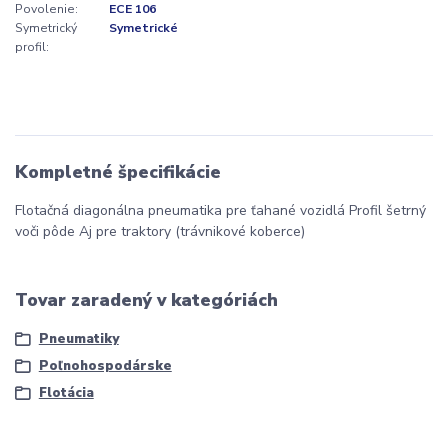
Povolenie:
ECE 106
Symetrický
Symetrické
profil:
Kompletné špecifikácie
Flotačná diagonálna pneumatika pre ťahané vozidlá Profil šetrný
voči pôde Aj pre traktory (trávnikové koberce)
Tovar zaradený v kategóriách
Pneumatiky
Poľnohospodárske
Flotácia