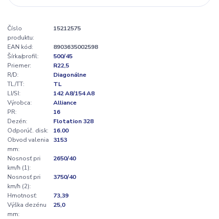
Číslo
15212575
produktu:
EAN kód:
8903635002598
Šírka/profil:
500/45
Priemer:
R22,5
R/D:
Diagonálne
TL/TT:
TL
LI/SI:
142 A8/154 A8
Výrobca:
Alliance
PR:
16
Dezén:
Flotation 328
Odporúč. disk:
16.00
Obvod valenia
3153
mm:
Nosnosť pri
2650/40
km/h (1):
Nosnosť pri
3750/40
km/h (2):
Hmotnosť:
73,39
Výška dezénu
25,0
mm: