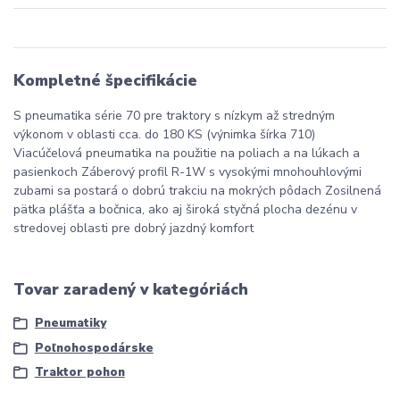
Kompletné špecifikácie
S pneumatika série 70 pre traktory s nízkym až stredným
výkonom v oblasti cca. do 180 KS (výnimka šírka 710)
Viacúčelová pneumatika na použitie na poliach a na lúkach a
pasienkoch Záberový profil R-1W s vysokými mnohouhlovými
zubami sa postará o dobrú trakciu na mokrých pôdach Zosilnená
pätka plášťa a bočnica, ako aj široká styčná plocha dezénu v
stredovej oblasti pre dobrý jazdný komfort
Tovar zaradený v kategóriách
Pneumatiky
Poľnohospodárske
Traktor pohon