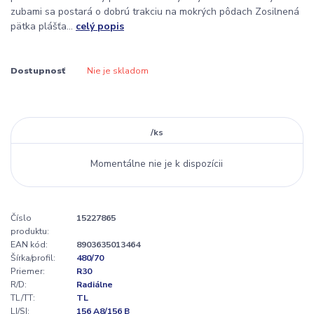
zubami sa postará o dobrú trakciu na mokrých pôdach Zosilnená
pätka plášťa...
celý popis
Dostupnosť
Nie je skladom
/
ks
Momentálne nie je k dispozícii
Číslo
15227865
produktu:
EAN kód:
8903635013464
Šírka/profil:
480/70
Priemer:
R30
R/D:
Radiálne
TL/TT:
TL
LI/SI:
156 A8/156 B