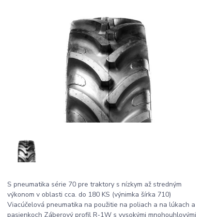
S pneumatika série 70 pre traktory s nízkym až stredným
výkonom v oblasti cca. do 180 KS (výnimka šírka 710)
Viacúčelová pneumatika na použitie na poliach a na lúkach a
pasienkoch Záberový profil R-1W s vysokými mnohouhlovými