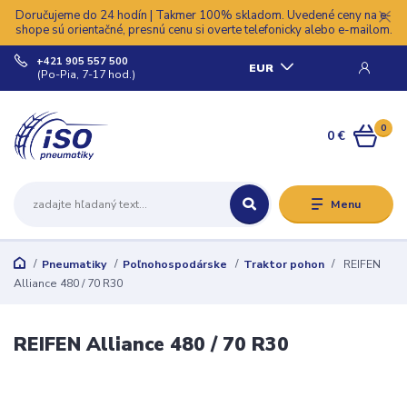
Doručujeme do 24 hodín | Takmer 100% skladom. Uvedené ceny na e-
shope sú orientačné, presnú cenu si overte telefonicky alebo e-mailom.
+421 905 557 500
EUR
(Po-Pia, 7-17 hod.)
0
0 €
Menu
Pneumatiky
Poľnohospodárske
Traktor pohon
REIFEN
Alliance 480 / 70 R30
REIFEN Alliance 480 / 70 R30