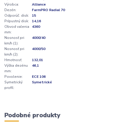
Výrobca:
Alliance
Dezén:
FarmPRO Radial 70
Odporúč. disk:
15
Prípustný disk:
14,16
Obvod valenia
4360
mm:
Nosnosť pri
4000/40
km/h (1):
Nosnosť pri
4000/50
km/h (2):
Hmotnosť:
132,01
Výška dezénu
46,1
mm:
Povolenie:
ECE 106
Symetrický
Symetrické
profil:
Podobné produkty