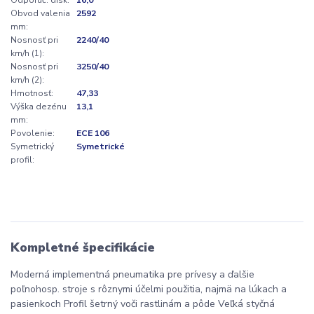
Obvod valenia
2592
mm:
Nosnosť pri
2240/40
km/h (1):
Nosnosť pri
3250/40
km/h (2):
Hmotnosť:
47,33
Výška dezénu
13,1
mm:
Povolenie:
ECE 106
Symetrický
Symetrické
profil:
Kompletné špecifikácie
Moderná implementná pneumatika pre prívesy a ďalšie
poľnohosp. stroje s rôznymi účelmi použitia, najmä na lúkach a
pasienkoch Profil šetrný voči rastlinám a pôde Veľká styčná