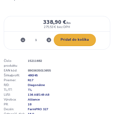
338,90 €
/
ks
275,53 €
bez DPH
Pridať do košíka
Číslo
15211682
produktu:
EAN kód:
8903635013655
Šírka/profil:
480/45
Priemer:
R17
R/D:
Diagonálne
TL/TT:
TL
LI/SI:
136 A8/149 A8
Výrobca:
Alliance
PR:
18
Dezén:
FarmPRO 327
Odporúč. disk:
16,0