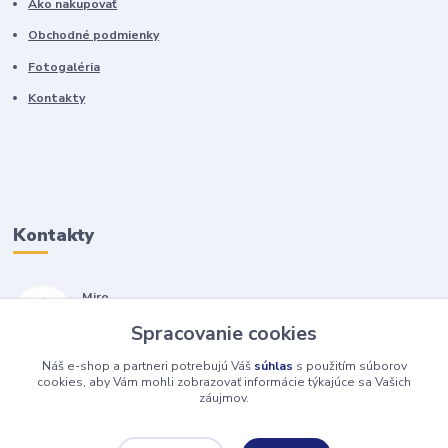
Ako nakupovať
Obchodné podmienky
Fotogaléria
Kontakty
Kontakty
Miro
+421 905 557 500
Spracovanie cookies
(Po-Pia, 7-17 hod.)
Náš e-shop a partneri potrebujú Váš
súhlas
s použitím súborov
isopneumatiky@isopneumatiky.sk
cookies, aby Vám mohli zobrazovať informácie týkajúce sa Vašich
záujmov.