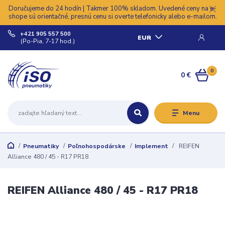
Doručujeme do 24 hodín | Takmer 100% skladom. Uvedené ceny na e-
shope sú orientačné, presnú cenu si overte telefonicky alebo e-mailom.
+421 905 557 500
EUR
(Po-Pia, 7-17 hod.)
0
0 €
Menu
Pneumatiky
Poľnohospodárske
Implement
REIFEN
Alliance 480 / 45 - R17 PR18
REIFEN Alliance 480 / 45 - R17 PR18