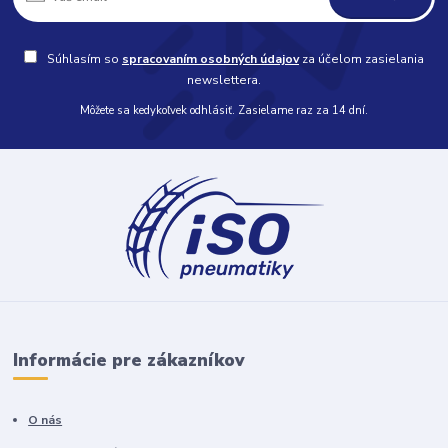
Súhlasím so
spracovaním osobných údajov
za účelom zasielania
newslettera.
Môžete sa kedykoľvek odhlásiť. Zasielame raz za 14 dní.
Informácie pre zákazníkov
O nás