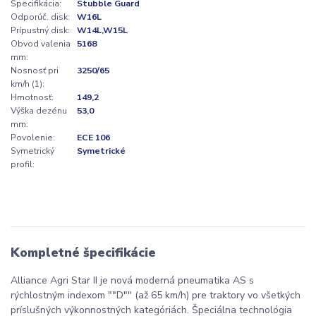
Špecifikácia:
Stubble Guard
Odporúč. disk:
W16L
Prípustný disk:
W14L,W15L
Obvod valenia
5168
mm:
Nosnosť pri
3250/65
km/h (1):
Hmotnosť:
149,2
Výška dezénu
53,0
mm:
Povolenie:
ECE 106
Symetrický
Symetrické
profil:
Kompletné špecifikácie
Alliance Agri Star II je nová moderná pneumatika AS s
rýchlostným indexom ""D"" (až 65 km/h) pre traktory vo všetkých
príslušných výkonnostných kategóriách. Špeciálna technológia