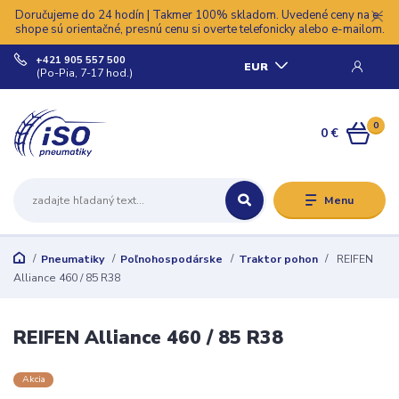
Doručujeme do 24 hodín | Takmer 100% skladom. Uvedené ceny na e-
shope sú orientačné, presnú cenu si overte telefonicky alebo e-mailom.
+421 905 557 500
EUR
(Po-Pia, 7-17 hod.)
0
0 €
Menu
Pneumatiky
Poľnohospodárske
Traktor pohon
REIFEN
Alliance 460 / 85 R38
REIFEN Alliance 460 / 85 R38
Akcia