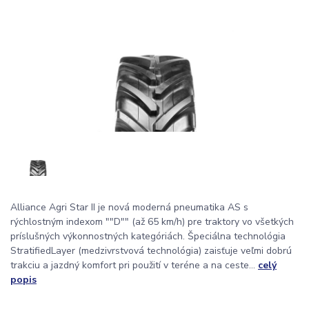
Alliance Agri Star II je nová moderná pneumatika AS s
rýchlostným indexom ""D"" (až 65 km/h) pre traktory vo všetkých
príslušných výkonnostných kategóriách. Špeciálna technológia
StratifiedLayer (medzivrstvová technológia) zaisťuje veľmi dobrú
trakciu a jazdný komfort pri použití v teréne a na ceste...
celý
popis