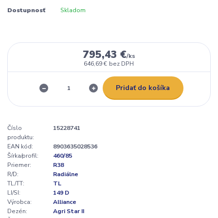
Dostupnosť
Skladom
795,43 €
/
ks
646,69 €
bez DPH
Pridať do košíka
Číslo
15228741
produktu:
EAN kód:
8903635028536
Šírka/profil:
460/85
Priemer:
R38
R/D:
Radiálne
TL/TT:
TL
LI/SI:
149 D
Výrobca:
Alliance
Dezén:
Agri Star II