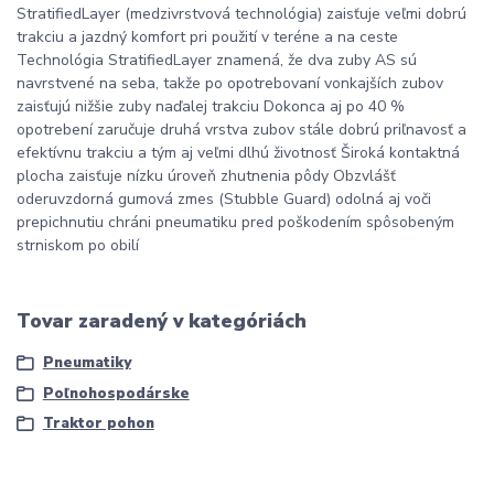
StratifiedLayer (medzivrstvová technológia) zaisťuje veľmi dobrú
trakciu a jazdný komfort pri použití v teréne a na ceste
Technológia StratifiedLayer znamená, že dva zuby AS sú
navrstvené na seba, takže po opotrebovaní vonkajších zubov
zaisťujú nižšie zuby naďalej trakciu Dokonca aj po 40 %
opotrebení zaručuje druhá vrstva zubov stále dobrú priľnavosť a
efektívnu trakciu a tým aj veľmi dlhú životnosť Široká kontaktná
plocha zaisťuje nízku úroveň zhutnenia pôdy Obzvlášť
oderuvzdorná gumová zmes (Stubble Guard) odolná aj voči
prepichnutiu chráni pneumatiku pred poškodením spôsobeným
strniskom po obilí
Tovar zaradený v kategóriách
Pneumatiky
Poľnohospodárske
Traktor pohon