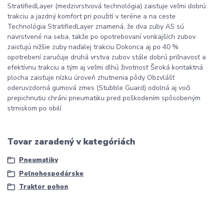
StratifiedLayer (medzivrstvová technológia) zaisťuje veľmi dobrú
trakciu a jazdný komfort pri použití v teréne a na ceste
Technológia StratifiedLayer znamená, že dva zuby AS sú
navrstvené na seba, takže po opotrebovaní vonkajších zubov
zaisťujú nižšie zuby naďalej trakciu Dokonca aj po 40 %
opotrebení zaručuje druhá vrstva zubov stále dobrú priľnavosť a
efektívnu trakciu a tým aj veľmi dlhú životnosť Široká kontaktná
plocha zaisťuje nízku úroveň zhutnenia pôdy Obzvlášť
oderuvzdorná gumová zmes (Stubble Guard) odolná aj voči
prepichnutiu chráni pneumatiku pred poškodením spôsobeným
strniskom po obilí
Tovar zaradený v kategóriách
Pneumatiky
Poľnohospodárske
Traktor pohon