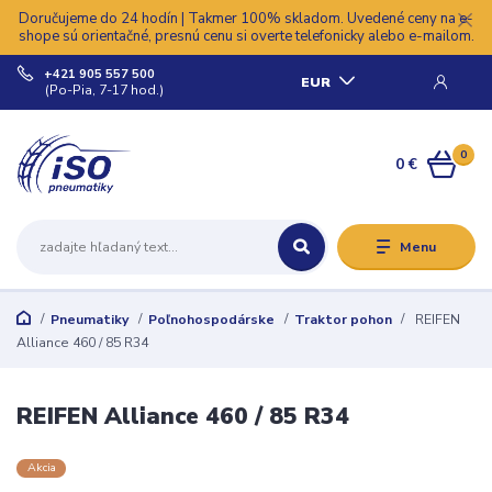
Doručujeme do 24 hodín | Takmer 100% skladom. Uvedené ceny na e-
shope sú orientačné, presnú cenu si overte telefonicky alebo e-mailom.
+421 905 557 500
EUR
(Po-Pia, 7-17 hod.)
0
0 €
Menu
Pneumatiky
Poľnohospodárske
Traktor pohon
REIFEN
Alliance 460 / 85 R34
REIFEN Alliance 460 / 85 R34
Akcia