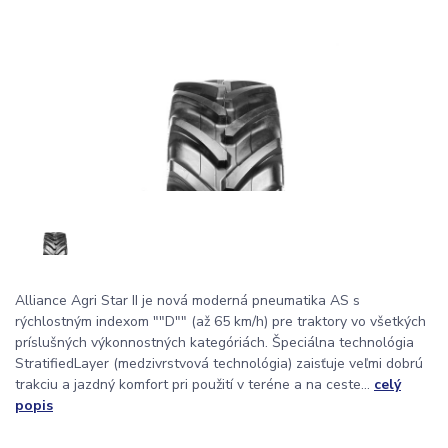
Alliance Agri Star II je nová moderná pneumatika AS s
rýchlostným indexom ""D"" (až 65 km/h) pre traktory vo všetkých
príslušných výkonnostných kategóriách. Špeciálna technológia
StratifiedLayer (medzivrstvová technológia) zaisťuje veľmi dobrú
trakciu a jazdný komfort pri použití v teréne a na ceste...
celý
popis