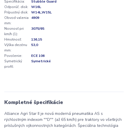
Špecifikácia:
Stubble Guard
Odporúč. disk:
W16L
Prípustný disk:
W14L,W15L
Obvod valenia
4909
mm:
Nosnosť pri
3075/65
km/h (1):
Hmotnosť:
136,15
Výška dezénu
53,0
mm:
Povolenie:
ECE 106
Symetrický
Symetrické
profil:
Kompletné špecifikácie
Alliance Agri Star II je nová moderná pneumatika AS s
rýchlostným indexom ""D"" (až 65 km/h) pre traktory vo všetkých
príslušných výkonnostných kategóriách. Špeciálna technológia