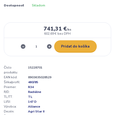
Dostupnosť
Skladom
741,31 €
/
ks
602,69 €
bez DPH
Pridať do košíka
Číslo
15228701
produktu:
EAN kód:
8903635028529
Šírka/profil:
460/85
Priemer:
R34
R/D:
Radiálne
TL/TT:
TL
LI/SI:
147 D
Výrobca:
Alliance
Dezén:
Agri Star II