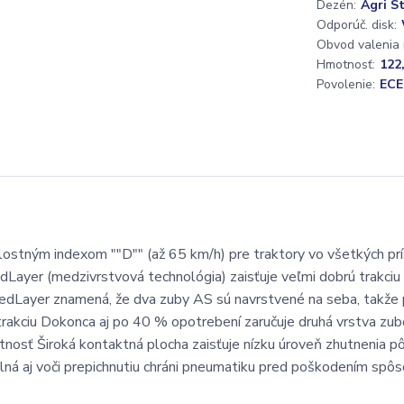
Dezén:
Agri St
Odporúč. disk:
Obvod valenia
Hmotnosť:
122
Povolenie:
ECE
hlostným indexom ""D"" (až 65 km/h) pre traktory vo všetkých pr
dLayer (medzivrstvová technológia) zaisťuje veľmi dobrú trakciu 
ifiedLayer znamená, že dva zuby AS sú navrstvené na seba, takže
 trakciu Dokonca aj po 40 % opotrebení zaručuje druhá vrstva zub
votnosť Široká kontaktná plocha zaisťuje nízku úroveň zhutnenia p
ná aj voči prepichnutiu chráni pneumatiku pred poškodením sp