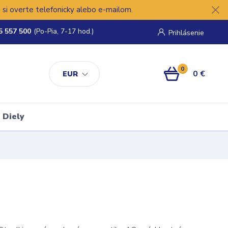
si overte telefonicky alebo e-mailom.
5 557 500
(Po-Pia, 7-17 hod.)
Prihlásenie
0
0 €
EUR
Diely