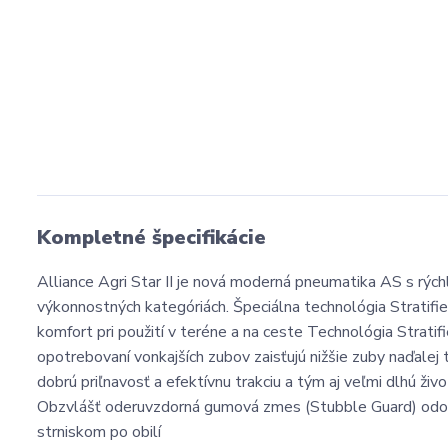
Kompletné špecifikácie
Alliance Agri Star II je nová moderná pneumatika AS s rýc
výkonnostných kategóriách. Špeciálna technológia Stratifie
komfort pri použití v teréne a na ceste Technológia Strat
opotrebovaní vonkajších zubov zaisťujú nižšie zuby naďalej
dobrú priľnavosť a efektívnu trakciu a tým aj veľmi dlhú ži
Obzvlášť oderuvzdorná gumová zmes (Stubble Guard) odol
strniskom po obilí