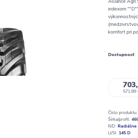
Alliance Agri
indexom ""D""
výkonnostných
(medzivrstvov
komfort pri po
Dostupnosť
703,
571,89
Číslo produktu:
Šírka/profil:
46
R/D:
Radiálne
LI/SI:
145 D