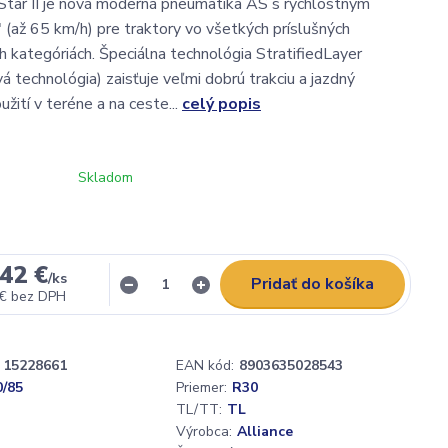
 Star II je nová moderná pneumatika AS s rýchlostným
 (až 65 km/h) pre traktory vo všetkých príslušných
 kategóriách. Špeciálna technológia StratifiedLayer
á technológia) zaisťuje veľmi dobrú trakciu a jazdný
užití v teréne a na ceste...
celý popis
Skladom
42 €
/
ks
Pridať do košíka
 €
bez DPH
15228661
EAN kód:
8903635028543
0/85
Priemer:
R30
TL/TT:
TL
Výrobca:
Alliance