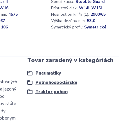
ar II
Špecifikácia:
Stubble Guard
W16L
Prípustný disk:
W14L,W15L
 mm:
4575
Nosnosť pri km/h (1):
2900/65
,67
Výška dezénu mm:
53,0
 106
Symetrický profil:
Symetrické
Tovar zaradený v kategóriách
Pneumatiky
íslušných
Poľnohospodárske
a jazdný
Traktor pohon
 po
ov stále
ôdy
ôsobeným