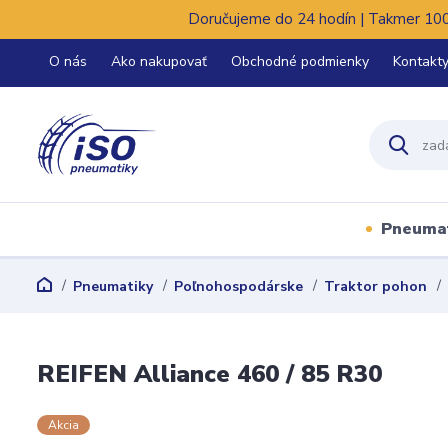
Doručujeme do 24 hodín | Takmer 100%
O nás
Ako nakupovať
Obchodné podmienky
Kontakt
Pneuma
Pneumatiky
Poľnohospodárske
Traktor pohon
REIFEN Alliance 460 / 85 R30
Akcia