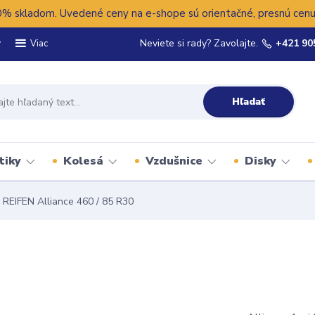
 skladom. Uvedené ceny na e-shope sú orientačné, presnú cenu 
y
Neviete si rady? Zavolajte.
+421 90
Viac
Hľadať
tiky
Kolesá
Vzdušnice
Disky
REIFEN Alliance 460 / 85 R30