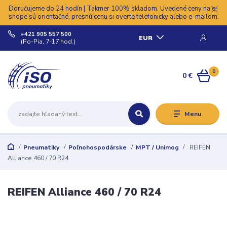
Doručujeme do 24 hodín | Takmer 100% skladom. Uvedené ceny na e-
shope sú orientačné, presnú cenu si overte telefonicky alebo e-mailom.
+421 905 557 500
EUR
(Po-Pia, 7-17 hod.)
0
0 €
Menu
Pneumatiky
Poľnohospodárske
MPT / Unimog
REIFEN
Alliance 460 / 70 R24
REIFEN Alliance 460 / 70 R24