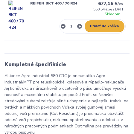
677,16 €
REIFEN BKT 460 / 70 R24
/
ks
550,54 €
bez DPH
Skladom
Pridať do košíka
Kompletné špecifikácie
Alliance Agro Industrial 580 CRC je pneumatika Agro-
Industrial/MPT pre teleskopické, kolesové a rýpadlo-nakladače
Jej konštrukcia nárazníkového oceľového pásu umožňuje vysokú
nosnosť a maximálnu stabilitu pri použití Profil so šikmými
stredovými zubami zaisťuje silné uchopenie a najlepšiu trakciu na
tvrdých a mäkkých povrchoch Vďaka svojej gumovej zmesi
odolnej voči prerezaniu (Cut Resistant) je pneumatika obzvlášť
odolná voči prepichnutiu, nízkemu opotrebovaniu a odolná aj v
náročných pracovných podmienkach Optimálna pre prevádzky na
výrobu bioplynu