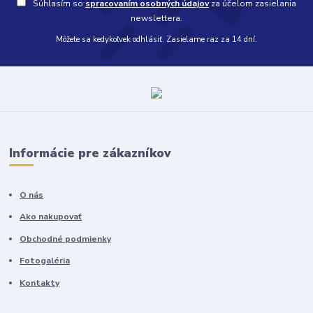
Súhlasím so
spracovaním osobných údajov
za účelom zasielania
newslettera.
Môžete sa kedykoľvek odhlásiť. Zasielame raz za 14 dní.
Informácie pre zákazníkov
O nás
Ako nakupovať
Obchodné podmienky
Fotogaléria
Kontakty