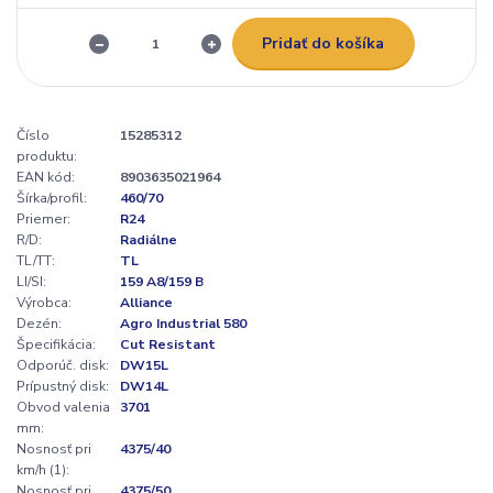
Pridať do košíka
Číslo
15285312
produktu:
EAN kód:
8903635021964
Šírka/profil:
460/70
Priemer:
R24
R/D:
Radiálne
TL/TT:
TL
LI/SI:
159 A8/159 B
Výrobca:
Alliance
Dezén:
Agro Industrial 580
Špecifikácia:
Cut Resistant
Odporúč. disk:
DW15L
Prípustný disk:
DW14L
Obvod valenia
3701
mm:
Nosnosť pri
4375/40
km/h (1):
Nosnosť pri
4375/50