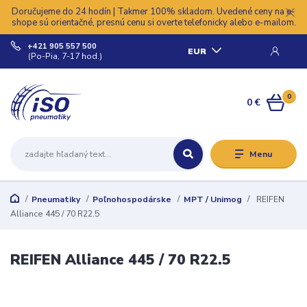
Doručujeme do 24 hodín | Takmer 100% skladom. Uvedené ceny na e-
shope sú orientačné, presnú cenu si overte telefonicky alebo e-mailom.
+421 905 557 500
EUR
(Po-Pia, 7-17 hod.)
0
0 €
Menu
Pneumatiky
Poľnohospodárske
MPT / Unimog
REIFEN
Alliance 445 / 70 R22.5
REIFEN Alliance 445 / 70 R22.5