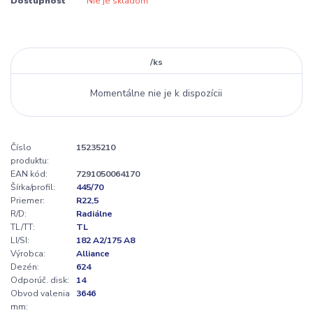
Dostupnosť
Nie je skladom
/
ks
Momentálne nie je k dispozícii
Číslo
15235210
produktu:
EAN kód:
7291050064170
Šírka/profil:
445/70
Priemer:
R22,5
R/D:
Radiálne
TL/TT:
TL
LI/SI:
182 A2/175 A8
Výrobca:
Alliance
Dezén:
624
Odporúč. disk:
14
Obvod valenia
3646
mm: