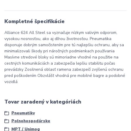
Kompletné špecifikácie
Alliance 624 All Steel sa vyznačuje nízkym valivým odporom,
vysokou nosnosťou, ako aj dlhou životnosťou. Pneumatika
disponuje dobrým samočistením pre tú najlepšiu ochranu, aby sa
minimalizovali škody pri náročných podmienkach používania
Masívne stredové bloky sú mimoriadne vhodné na použitie na
cestných komunikáciách a zabezpečia lepšiu stabilitu počas
prevádzky Zosilnená oblasť ramena zabezpečí zvýšenú ochranu
pred poškodením Obzvlášť vhodná pre mobilné bagre a podobné
vozidlá
Tovar zaradený v kategóriách
Pneumatiky
Poľnohospodárske
MPT / Unimog