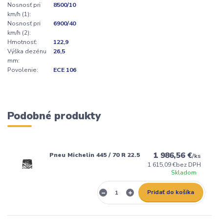
Nosnosť pri
8500/10
km/h (1):
Nosnosť pri
6900/40
km/h (2):
Hmotnosť:
122,9
Výška dezénu
26,5
mm:
Povolenie:
ECE 106
Podobné produkty
1 986,56 €
Pneu Michelin 445 / 70 R 22.5
/
ks
1 615,09 €
bez DPH
Skladom
Pridať do košíka