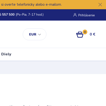
si overte telefonicky alebo e-mailom.
5 557 500
(Po-Pia, 7-17 hod.)
Prihlásenie
0
0 €
EUR
Diely