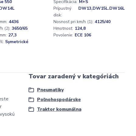
se 550
Špecifikácia:
M+S
DW14L
Prípustný
DW13,DW15L.DW16L
disk:
 mm:
4436
Nosnosť pri km/h (1):
4125/40
h (2):
3650/65
Hmotnosť:
124,8
mm:
27,3
Povolenie:
ECE 106
l:
Symetrické
Tovar zaradený v kategóriách
Pneumatiky
este
Poľnohospodárske
r
Traktor komunálna
 vysokú