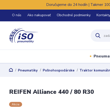
Doručujeme do 24 hodín | Takmer 100%
O nás
Ako nakupovať
Obchodné podmienky
Kontakt
Pneuma
Pneumatiky
Poľnohospodárske
Traktor komunál
REIFEN Alliance 440 / 80 R30
Akcia