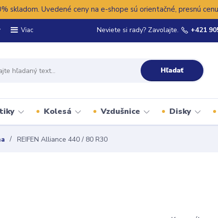
 skladom. Uvedené ceny na e-shope sú orientačné, presnú cenu 
y
Neviete si rady? Zavolajte.
+421 90
Viac
Hľadať
tiky
Kolesá
Vzdušnice
Disky
na
REIFEN Alliance 440 / 80 R30