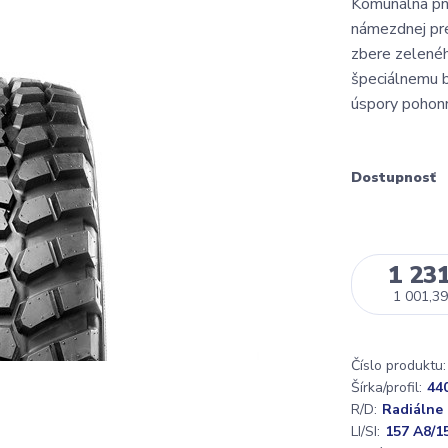
Komunálna pne
námezdnej pre
zbere zelenéh
špeciálnemu b
úspory pohonn
Dostupnosť
1 231
1 001,39
Číslo produktu:
Šírka/profil:
44
R/D:
Radiálne
LI/SI:
157 A8/1