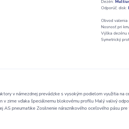
Dezén:
Multiu
Odporúč. disk:
Obvod valenia
Nosnosť pri km/
Výška dezénu 
Symetrický profi
raktory v námezdnej prevádzke s vysokým podielom využitia na c
on v zime vďaka špeciálnemu blokovému profilu Malý valivý odpo
ej AS pneumatike Zosilnenie nárazníkového oceľového pásu pre