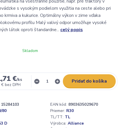
umatika na všestranné použitie, napr. pre traktory v
vádzke s vysokým podielom využitia na ceste alebo pri
o krmiva a kukurice. Optimálny výkon v zime vďaka
lokovému profilu Malý valivý odpor umožňuje vysoké
ých látok oproti štandardne...
celý popis
Skladom
,71 €
/
ks
Pridať do košíka
 €
bez DPH
15284103
EAN kód:
8903635029670
0/80
Priemer:
R30
TL/TT:
TL
53 D
Výrobca:
Alliance