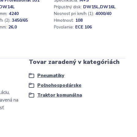
se Professional 551
Špecifikácia:
M+S
DW14L
Prípustný disk:
DW15L,DW16L
 mm:
4240
Nosnosť pri km/h (1):
4000/40
h (2):
3450/65
Hmotnosť:
108
mm:
26,0
Povolenie:
ECE 106
Tovar zaradený v kategóriách
Pneumatiky
Poľnohospodárske
áciu,
Traktor komunálna
bavená na
sť