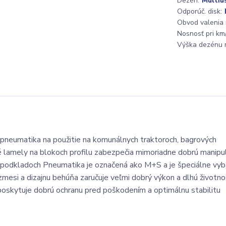
Dezén:
Multiu
Odporúč. disk:
Obvod valenia
Nosnosť pri km/
Výška dezénu 
 pneumatika na použitie na komunálnych traktoroch, bagrových
é lamely na blokoch profilu zabezpečia mimoriadne dobrú manipul
ch podkladoch Pneumatika je označená ako M+S a je špeciálne vy
zmesi a dizajnu behúňa zaručuje veľmi dobrý výkon a dlhú životno
poskytuje dobrú ochranu pred poškodením a optimálnu stabilitu