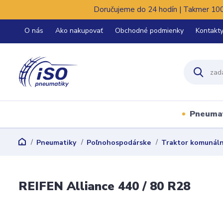
Doručujeme do 24 hodín | Takmer 100%
O nás
Ako nakupovať
Obchodné podmienky
Kontakt
Pneuma
Pneumatiky
Poľnohospodárske
Traktor komunál
REIFEN Alliance 440 / 80 R28