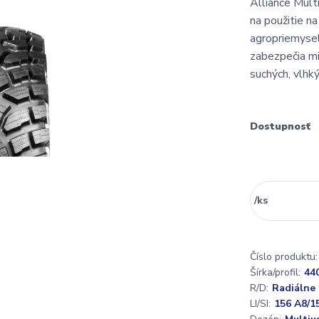
Alliance Mult
na použitie n
agropriemysel
zabezpečia mi
suchých, vlhký
Dostupnosť
/
ks
Číslo produktu:
Šírka/profil:
44
R/D:
Radiálne
LI/SI:
156 A8/1