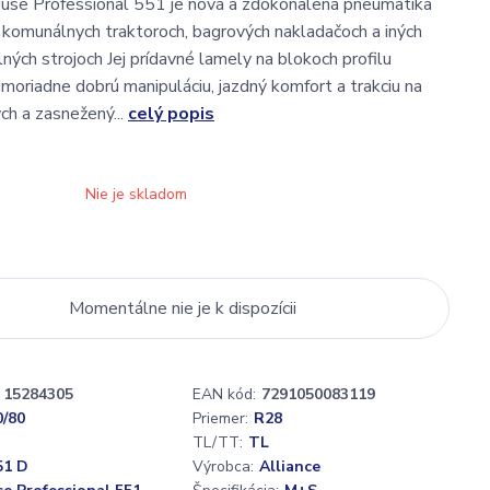
iuse Professional 551 je nová a zdokonalená pneumatika
a komunálnych traktoroch, bagrových nakladačoch a iných
ných strojoch Jej prídavné lamely na blokoch profilu
moriadne dobrú manipuláciu, jazdný komfort a trakciu na
ch a zasnežený...
celý popis
Nie je skladom
Momentálne nie je k dispozícii
15284305
EAN kód:
7291050083119
0/80
Priemer:
R28
TL/TT:
TL
51 D
Výrobca:
Alliance