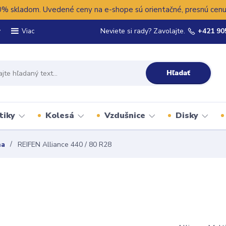
 skladom. Uvedené ceny na e-shope sú orientačné, presnú cenu 
y
Neviete si rady? Zavolajte.
+421 90
Viac
Hľadať
tiky
Kolesá
Vzdušnice
Disky
na
REIFEN Alliance 440 / 80 R28