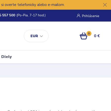
si overte telefonicky alebo e-mailom.
5 557 500
(Po-Pia, 7-17 hod.)
Prihlásenie
0
0 €
EUR
Diely