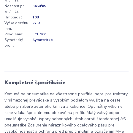
km/h (1):
Nosnosť pri
3450/65
km/h (2):
Hmotnosť:
108
Výška dezénu
27,0
mm:
Povolenie:
ECE 106
Symetrický
Symetrické
profil:
Kompletné špecifikácie
Komunálna pneumatika na všestranné použitie, napr. pre traktory
v námezdnej prevádzke s vysokým podielom využitia na ceste
alebo pri zbere zeleného krmiva a kukurice. Optimálny výkon v
zime vďaka špeciálnemu blokovému profilu Malý valivý odpor
umožňuje vysoké úspory pohonných látok oproti štandardnej AS
pneumatike Zosilnenie nárazníkového oceľového pásu pre
vysokú nosnosť a ochranu pred prepichnutím S označením M+S