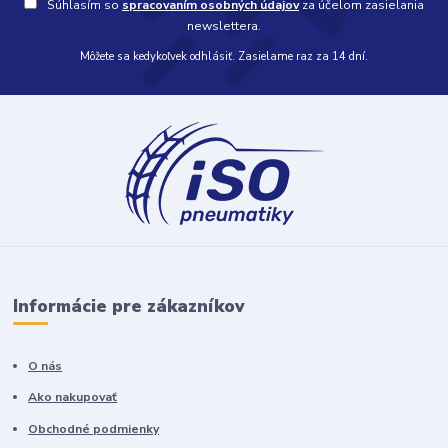
Súhlasím so
spracovaním osobných údajov
za účelom zasielania
newslettera.
Môžete sa kedykoľvek odhlásiť. Zasielame raz za 14 dní.
Informácie pre zákazníkov
O nás
Ako nakupovať
Obchodné podmienky