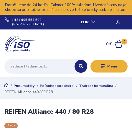
Doručujeme do 24 hodín | Takmer 100% skladom. Uvedené ceny na e-
shope sú orientačné, presnú cenu si overte telefonicky alebo e-mailom.
+421 905 557 500
EUR
(Po-Pia, 7-17 hod.)
0
0 €
Menu
Pneumatiky
Poľnohospodárske
Traktor komunálna
REIFEN Alliance 440 / 80 R28
REIFEN Alliance 440 / 80 R28
Akcia