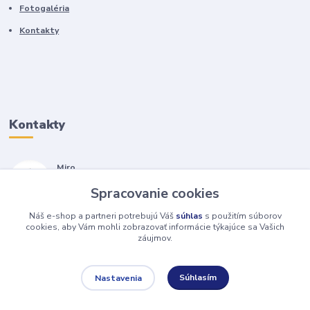
Fotogaléria
Kontakty
Kontakty
Miro
+421 905 557 500
Spracovanie cookies
(Po-Pia, 7-17 hod.)
Náš e-shop a partneri potrebujú Váš
súhlas
s použitím súborov
isopneumatiky@isopneumatiky.sk
cookies, aby Vám mohli zobrazovať informácie týkajúce sa Vašich
záujmov.
Súhlasím
Nastavenia