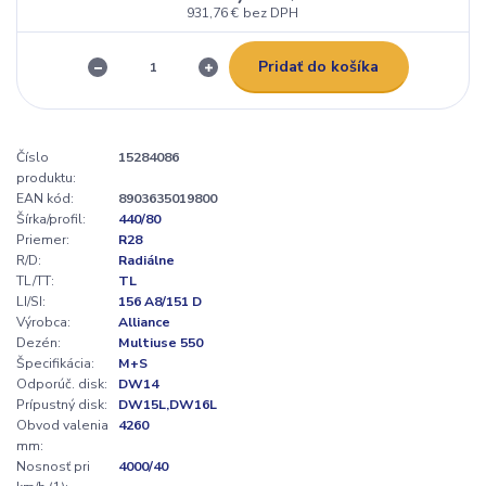
931,76 €
bez DPH
Pridať do košíka
Číslo
15284086
produktu:
EAN kód:
8903635019800
Šírka/profil:
440/80
Priemer:
R28
R/D:
Radiálne
TL/TT:
TL
LI/SI:
156 A8/151 D
Výrobca:
Alliance
Dezén:
Multiuse 550
Špecifikácia:
M+S
Odporúč. disk:
DW14
Prípustný disk:
DW15L,DW16L
Obvod valenia
4260
mm:
Nosnosť pri
4000/40