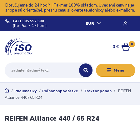
Doručujeme do 24 hodín | Takmer 100% skladom. Uvedené ceny na e-
shope sú orientačné, presnú cenu si overte telefonicky alebo e-mailom.
+421 905 557 500
EUR
(Po-Pia, 7-17 hod.)
0
0 €
Menu
Pneumatiky
Poľnohospodárske
Traktor pohon
REIFEN
Alliance 440 / 65 R24
REIFEN Alliance 440 / 65 R24