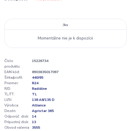
/
ks
Momentálne nie je k dispozícii
Číslo
15226734
produktu:
EAN kód:
8903635017097
Šírka/profil:
440/65
Priemer:
R24
R/D:
Radiálne
TL/TT:
TL
LI/SI:
138 A8/135 D
Výrobca:
Alliance
Dezén:
Agristar 365
Odporúč. disk:
14
Prípustný disk:
13
Obvod valenia
3555