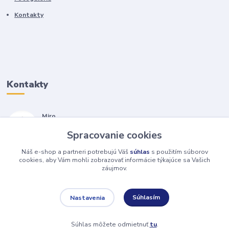
Kontakty
Kontakty
Miro
+421 905 557 500
Spracovanie cookies
(Po-Pia, 7-17 hod.)
Náš e-shop a partneri potrebujú Váš
súhlas
s použitím súborov
isopneumatiky@isopneumatiky.sk
cookies, aby Vám mohli zobrazovať informácie týkajúce sa Vašich
záujmov.
Súhlasím
Nastavenia
Súhlas môžete odmietnuť
tu
.
Vytvorené na
Eshop-rychlo.sk