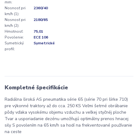
mm:
Nosnosť pri
2360/40
km/h (1):
Nosnosť pri
2180/65
km/h (2):
Hmotnosť:
75,01
Povolenie:
ECE 106
Symetrický
Symetrické
profil:
Kompletné špecifikácie
Radiálna široká AS pneumatika série 65 (série 70 pri šírke 710)
pre výkonné traktory až do cca. 250 KS Veľmi šetrné obrábanie
pôdy vďaka vysokému objemu vzduchu a veľkej styčnéj ploche
Tvar a usporiadanie dezénu umožňujú optimálny prenos hnacej
sily S povolením na 65 km/h sa hodí na frekventované používanie
na ceste