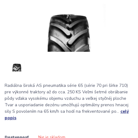
Radiálna široká AS pneumatika série 65 (série 70 pri šírke 710)
pre výkonné traktory až do cca. 250 KS Veľmi šetrné obrábanie
pôdy vďaka vysokému objemu vzduchu a veľkej styčnéj ploche
Tvar a usporiadanie dezénu umožňujú optimálny prenos hnacej
sily S povolením na 65 km/h sa hodí na frekventované po...
celý
popis
Dostupnosť
Nie je skladom