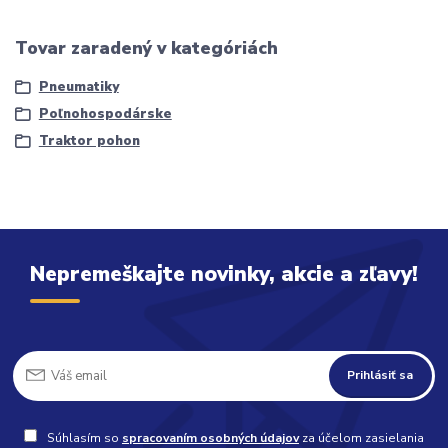
Tovar zaradený v kategóriách
Pneumatiky
Poľnohospodárske
Traktor pohon
Nepremeškajte novinky, akcie a zľavy!
Prihlásiť sa
Súhlasím so
spracovaním osobných údajov
za účelom zasielania