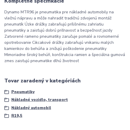
Kompletné špecifikácie
Dynamo MTR96 je pneumatika pre nákladné automobily na
vlečnú nápravu a môže nahradiť tradičnú zdvojenú montáž
pneumatík Úzke drážky zabraňujú prílišnému zahriatiu
pneumatiky a zaisťujú dobrú priľnavosť a bezpečnosť jazdy
Zatvorené rameno pneumatiky zaručuje pomalé a rovnomerné
opotrebovanie Cikcakové drážky zabraňujú vnikaniu malých
kamienkov do behúňa a znižujú poškodenie pneumatiky
Mimoriadne široký behúň, konštrukcia ramien a špeciálna gumová
zmes zaisťujú pneumatike dlhú životnosť
Tovar zaradený v kategóriách
Pneumatiky
Nákladné vozidlo, transport
Nákladný automobil
R19,5