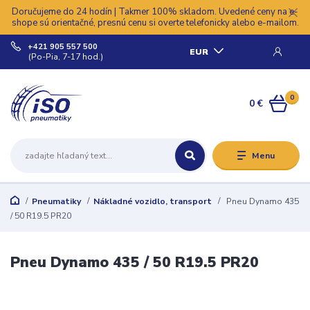
Doručujeme do 24 hodín | Takmer 100% skladom. Uvedené ceny na e-
shope sú orientačné, presnú cenu si overte telefonicky alebo e-mailom.
+421 905 557 500
EUR
(Po-Pia, 7-17 hod.)
0
0 €
Menu
Pneumatiky
Nákladné vozidlo, transport
Pneu Dynamo 435
/ 50 R19.5 PR20
Pneu Dynamo 435 / 50 R19.5 PR20