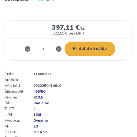
397,11 €
/
ks
322,85 €
bez DPH
Pridať do košíka
Číslo
11666180
produktu:
EAN kód:
6922250410610
Šírka/profil:
435/50
Priemer:
R19,5
R/D:
Radiálne
TL/TT:
TL
LI/SI:
160J
Výrobca:
Dynamo
PR:
20
Dezén:
MTR 96