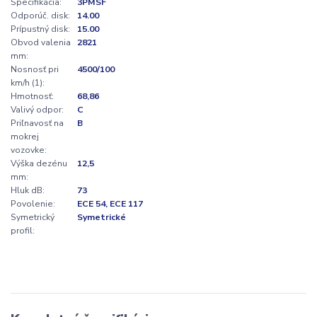
Špecifikácia:
3PMSF
Odporúč. disk:
14.00
Prípustný disk:
15.00
Obvod valenia
2821
mm:
Nosnosť pri
4500/100
km/h (1):
Hmotnosť:
68,86
Valivý odpor:
C
Priľnavosť na
B
mokrej
vozovke:
Výška dezénu
12,5
mm:
Hluk dB:
73
Povolenie:
ECE 54, ECE 117
Symetrický
Symetrické
profil: