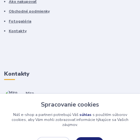
Ako nakupovať
Obchodné podmienky
Fotogaléria
Kontakty
Kontakty
Miro
+421 905 557 500
Spracovanie cookies
(Po-Pia, 7-17 hod.)
Náš e-shop a partneri potrebujú Váš
súhlas
s použitím súborov
isopneumatiky@isopneumatiky.sk
cookies, aby Vám mohli zobrazovať informácie týkajúce sa Vašich
záujmov.