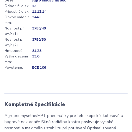
Dezén:
Agro Industrial 580
Odporúč. disk:
13
Prípustný disk:
11,12,14
Obvod valenia
3449
mm:
Nosnosť pri
3750/40
km/h (1):
Nosnosť pri
3750/50
km/h (2):
Hmotnosť:
81,28
Výška dezénu
33,0
mm:
Povolenie:
ECE 106
Kompletné špecifikácie
Agropriemyselné/MPT pneumatiky pre teleskopické, kolesové a
bagrové nakladače Silná radiálna kostra poskytuje vysoké
nosnosti a maximálnu stabilitu pri používaní Optimalizovaná