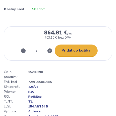
Dostupnosť
Skladom
864,81 €
/
ks
703,10 €
bez DPH
Pridať do košíka
Číslo
15285290
produktu:
EAN kód:
7291050060585
Šírka/profil:
425/75
Priemer:
R20
R/D:
Radiálne
TL/TT:
TL
LI/SI:
154 A8/154 B
Výrobca:
Alliance