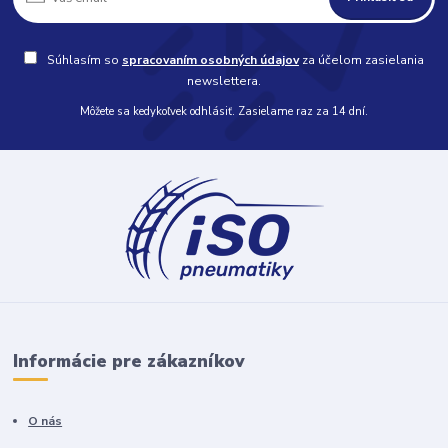
Súhlasím so
spracovaním osobných údajov
za účelom zasielania
newslettera.
Môžete sa kedykoľvek odhlásiť. Zasielame raz za 14 dní.
Informácie pre zákazníkov
O nás