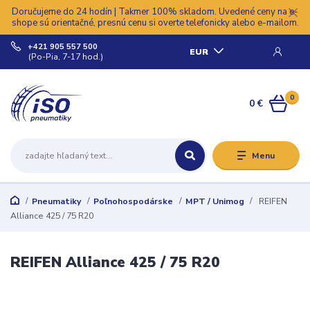
Doručujeme do 24 hodín | Takmer 100% skladom. Uvedené ceny na e-
shope sú orientačné, presnú cenu si overte telefonicky alebo e-mailom.
+421 905 557 500
EUR
(Po-Pia, 7-17 hod.)
0
0 €
Menu
Pneumatiky
Poľnohospodárske
MPT / Unimog
REIFEN
Alliance 425 / 75 R20
REIFEN Alliance 425 / 75 R20