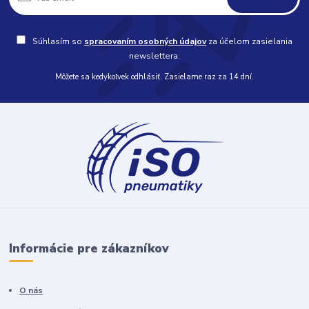
Súhlasím so
spracovaním osobných údajov
za účelom zasielania
newslettera.
Môžete sa kedykoľvek odhlásiť. Zasielame raz za 14 dní.
Informácie pre zákazníkov
O nás