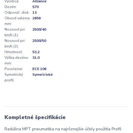
Výrobca:
Alliance
Dezén:
570
Odporúč. disk:
13
Obvod valenia
2656
mm:
Nosnosť pri
2500/40
km/h (1):
Nosnosť pri
2500/50
km/h (2):
Hmotnosť:
53,2
Výška dezénu
31,0
mm:
Povolenie:
ECE 106
Symetrický
Symetrické
profil:
Kompletné špecifikácie
Radiálna MPT pneumatika na najrôznejšie účely použitia Profil