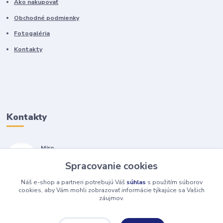
Ako nakupovať
Obchodné podmienky
Fotogaléria
Kontakty
Kontakty
Miro
+421 905 557 500
Spracovanie cookies
(Po-Pia, 7-17 hod.)
Náš e-shop a partneri potrebujú Váš
súhlas
s použitím súborov
isopneumatiky@isopneumatiky.sk
cookies, aby Vám mohli zobrazovať informácie týkajúce sa Vašich
záujmov.