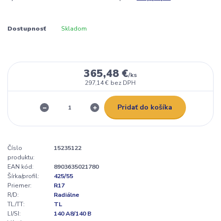
Dostupnosť
Skladom
365,48 €
/
ks
297,14 €
bez DPH
Pridať do košíka
Číslo
15235122
produktu:
EAN kód:
8903635021780
Šírka/profil:
425/55
Priemer:
R17
R/D:
Radiálne
TL/TT:
TL
LI/SI:
140 A8/140 B