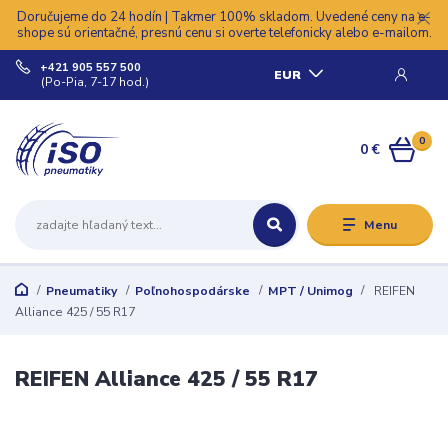
Doručujeme do 24 hodín | Takmer 100% skladom. Uvedené ceny na e-
shope sú orientačné, presnú cenu si overte telefonicky alebo e-mailom.
+421 905 557 500
EUR
(Po-Pia, 7-17 hod.)
0
0 €
Menu
Pneumatiky
Poľnohospodárske
MPT / Unimog
REIFEN
Alliance 425 / 55 R17
REIFEN Alliance 425 / 55 R17