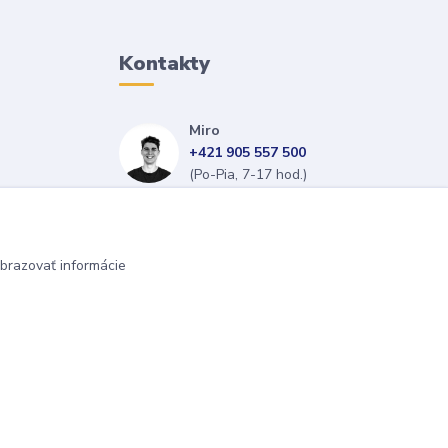
Kontakty
Miro
+421 905 557 500
(Po-Pia, 7-17 hod.)
isopneumatiky@isopneumatiky.sk
brazovať informácie
Vytvorené na
Eshop-rychlo.sk