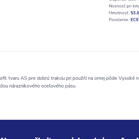
Nosnosť pri km/
Hmotnosť:
53,
Povolenie:
ECE
il tvaru AS pre dobrú trakciu pri použití na ornej pôde Vysoké n
tužou nárazníkového oceľového pásu