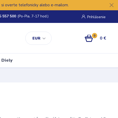
si overte telefonicky alebo e-mailom.
5 557 500
(Po-Pia, 7-17 hod.)
Prihlásenie
0
0 €
EUR
Diely