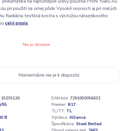
pneumatika na najrôznejšie účely použitia Profil tvaru AS
ciu pri použití na ornej pôde Vysoké nosnosti aj pri malých
hu Radiálna textilná kostra s výstužou nárazníkového
ásu
celý popis
Nie je skladom
Momentálne nie je k dispozícii
15235120
EAN kód:
7291050056632
5/55
Priemer:
R17
TL/TT:
TL
40 B
Výrobca:
Alliance
Špecifikácia:
Steel Betled
13
Obvod valenia mm:
2663