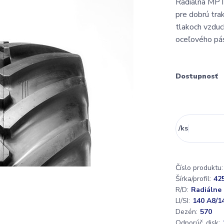
Radiálna MPT 
pre dobrú trak
tlakoch vzduc
oceľového p
Dostupnosť
/
ks
Číslo produktu:
Šírka/profil:
42
R/D:
Radiálne
LI/SI:
140 A8/1
Dezén:
570
Odporúč. disk: