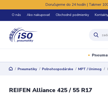
Doručujeme do 24 hodín | Takmer 100%
O nás
Ako nakupovať
Obchodné podmienky
Kontakt
Pneuma
Pneumatiky
Poľnohospodárske
MPT / Unimog
REIFEN Alliance 425 / 55 R17