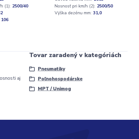
h (1):
2500/40
Nosnosť pri km/h (2):
2500/50
62
Výška dezénu mm:
31,0
 106
Tovar zaradený v kategóriách
Pneumatiky
osnosti aj
Poľnohospodárske
MPT / Unimog