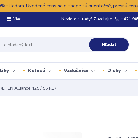
 skladom. Uvedené ceny na e-shope sú orientačné, presnú cenu 
y
Neviete si rady? Zavolajte.
+421 90
Viac
Hľadať
tiky
Kolesá
Vzdušnice
Disky
REIFEN Alliance 425 / 55 R17