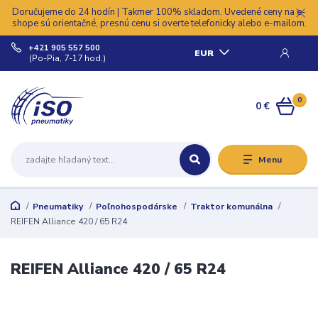
Doručujeme do 24 hodín | Takmer 100% skladom. Uvedené ceny na e-
shope sú orientačné, presnú cenu si overte telefonicky alebo e-mailom.
+421 905 557 500
EUR
(Po-Pia, 7-17 hod.)
0
0 €
Menu
Pneumatiky
Poľnohospodárske
Traktor komunálna
REIFEN Alliance 420 / 65 R24
REIFEN Alliance 420 / 65 R24