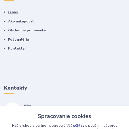
O nás
Ako nakupovať
Obchodné podmienky
Fotogaléria
Kontakty
Kontakty
Miro
+421 905 557 500
Spracovanie cookies
(Po-Pia, 7-17 hod.)
Náš e-shop a partneri potrebujú Váš
súhlas
s použitím súborov
isopneumatiky@isopneumatiky.sk