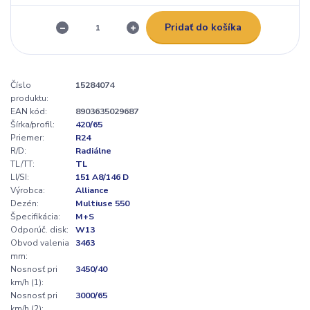
Pridať do košíka
Číslo
15284074
produktu:
EAN kód:
8903635029687
Šírka/profil:
420/65
Priemer:
R24
R/D:
Radiálne
TL/TT:
TL
LI/SI:
151 A8/146 D
Výrobca:
Alliance
Dezén:
Multiuse 550
Špecifikácia:
M+S
Odporúč. disk:
W13
Obvod valenia
3463
mm:
Nosnosť pri
3450/40
km/h (1):
Nosnosť pri
3000/65
km/h (2):