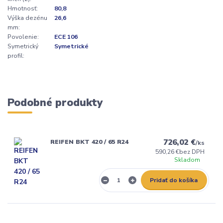
Hmotnosť:
80,8
Výška dezénu
26,6
mm:
Povolenie:
ECE 106
Symetrický
Symetrické
profil:
Podobné produkty
726,02 €
REIFEN BKT 420 / 65 R24
/
ks
590,26 €
bez DPH
Skladom
Pridať do košíka