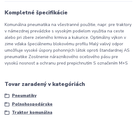
Kompletné špecifikácie
Komunálna pneumatika na všestranné použitie, napr. pre traktory
v námezdnej prevádzke s vysokým podielom využitia na ceste
alebo pri zbere zeleného krmiva a kukurice. Optimálny výkon v
zime vďaka špeciálnemu blokovému profilu Malý valivý odpor
umožňuje vysoké úspory pohonných látok oproti štandardnej AS
pneumatike Zosilnenie nárazníkového oceľového pásu pre
vysokú nosnosť a ochranu pred prepichnutím S označením M+S
Tovar zaradený v kategóriách
Pneumatiky
Poľnohospodárske
Traktor komunálna