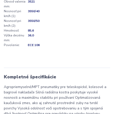
Obvod valenia
3521
mm:
Nosnosť pri
3550/40
km/h (1):
Nosnosť pri
3550/50
km/h (2):
Hmotnosť:
85,6
Výška dezénu
36,0
mm:
Povolenie:
ECE 106
Kompletné špecifikácie
Agropriemyselné/MPT pneumatiky pre teleskopické, kolesové a
bagrové nakladače Silná radiálna kostra poskytuje vysoké
nosnosti a maximálnu stabilitu pri používaní Optimalizovaná
kaučuková zmes, ako aj zahnuté prostredné zuby na tvrdé
povrchy Vysoká odolnosť voči opotrebovaniu a s tým spojená
dlhá životnosť Optimálna pre prevádzky na výrobu bioplynu