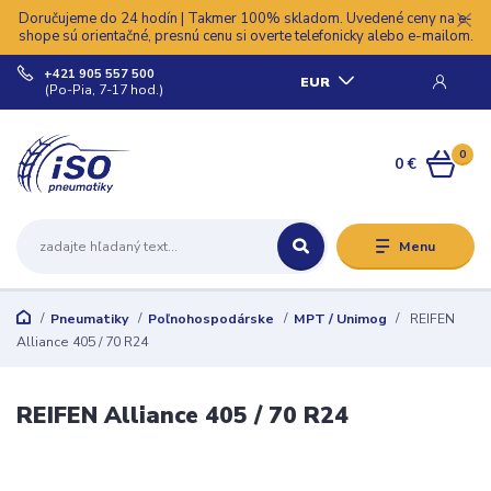
Doručujeme do 24 hodín | Takmer 100% skladom. Uvedené ceny na e-
shope sú orientačné, presnú cenu si overte telefonicky alebo e-mailom.
+421 905 557 500
EUR
(Po-Pia, 7-17 hod.)
0
0 €
Menu
Pneumatiky
Poľnohospodárske
MPT / Unimog
REIFEN
Alliance 405 / 70 R24
REIFEN Alliance 405 / 70 R24