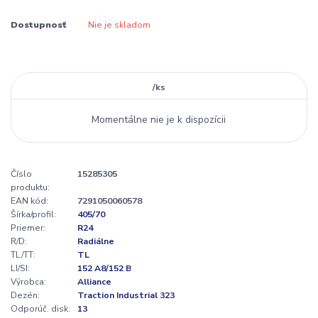
Dostupnosť
Nie je skladom
/
ks
Momentálne nie je k dispozícii
Číslo
15285305
produktu:
EAN kód:
7291050060578
Šírka/profil:
405/70
Priemer:
R24
R/D:
Radiálne
TL/TT:
TL
LI/SI:
152 A8/152 B
Výrobca:
Alliance
Dezén:
Traction Industrial 323
Odporúč. disk:
13