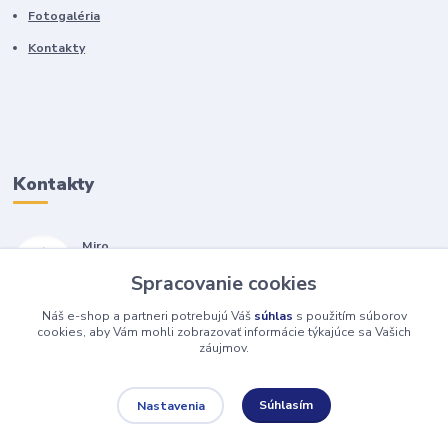
Fotogaléria
Kontakty
Kontakty
Miro
+421 905 557 500
Spracovanie cookies
(Po-Pia, 7-17 hod.)
Náš e-shop a partneri potrebujú Váš
súhlas
s použitím súborov
isopneumatiky@isopneumatiky.sk
cookies, aby Vám mohli zobrazovať informácie týkajúce sa Vašich
záujmov.
Súhlasím
Nastavenia