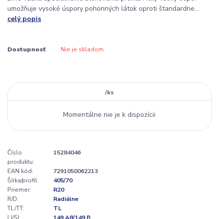
umožňuje vysoké úspory pohonných látok oproti štandardne...
celý popis
Dostupnosť
Nie je skladom
/
ks
Momentálne nie je k dispozícii
Číslo
15284046
produktu:
EAN kód:
7291050062213
Šírka/profil:
405/70
Priemer:
R20
R/D:
Radiálne
TL/TT:
TL
LI/SI:
149 A8/149 B