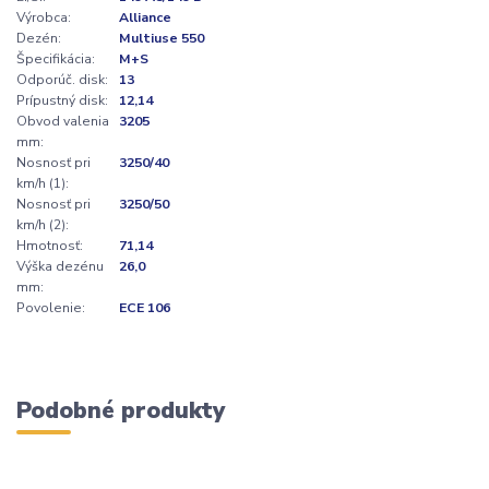
Výrobca:
Alliance
Dezén:
Multiuse 550
Špecifikácia:
M+S
Odporúč. disk:
13
Prípustný disk:
12,14
Obvod valenia
3205
mm:
Nosnosť pri
3250/40
km/h (1):
Nosnosť pri
3250/50
km/h (2):
Hmotnosť:
71,14
Výška dezénu
26,0
mm:
Povolenie:
ECE 106
Podobné produkty