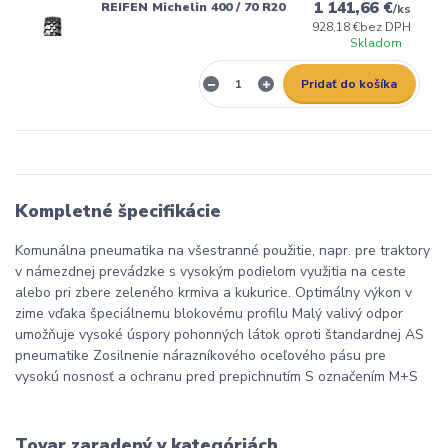
1 141,66 €
REIFEN Michelin 400 / 70 R20
/
ks
928,18 €
bez DPH
Skladom
Pridať do košíka
Kompletné špecifikácie
Komunálna pneumatika na všestranné použitie, napr. pre traktory
v námezdnej prevádzke s vysokým podielom využitia na ceste
alebo pri zbere zeleného krmiva a kukurice. Optimálny výkon v
zime vďaka špeciálnemu blokovému profilu Malý valivý odpor
umožňuje vysoké úspory pohonných látok oproti štandardnej AS
pneumatike Zosilnenie nárazníkového oceľového pásu pre
vysokú nosnosť a ochranu pred prepichnutím S označením M+S
Tovar zaradený v kategóriách