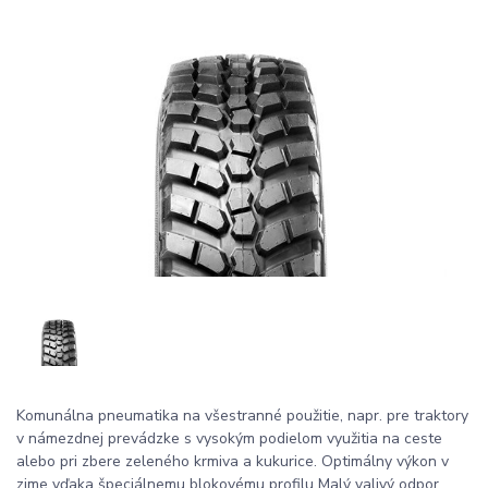
Komunálna pneumatika na všestranné použitie, napr. pre traktory
v námezdnej prevádzke s vysokým podielom využitia na ceste
alebo pri zbere zeleného krmiva a kukurice. Optimálny výkon v
zime vďaka špeciálnemu blokovému profilu Malý valivý odpor