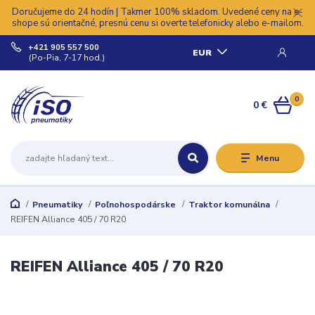
Doručujeme do 24 hodín | Takmer 100% skladom. Uvedené ceny na e-
shope sú orientačné, presnú cenu si overte telefonicky alebo e-mailom.
+421 905 557 500
EUR
(Po-Pia, 7-17 hod.)
0
0 €
Menu
Pneumatiky
Poľnohospodárske
Traktor komunálna
REIFEN Alliance 405 / 70 R20
REIFEN Alliance 405 / 70 R20