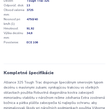
Dezén:
Tough Trac 325
Odporúč. disk:
13
Obvod valenia
3725
mm:
Nosnosť pri
4750/40
km/h (1):
Hmotnosť:
91,92
Výška dezénu
34,6
mm:
Povolenie:
ECE 106
Kompletné špecifikácie
Alliance 325 Tough Trac disponuje špeciálnym smerovým typom
dezénu s masívnymi zubami, vynikajúcou trakciou vo všetkých
oblastiach použitia Robustná diagonálna kostra zabezpečí
mimoriadnu stabilitu v náročnom režime zdvíhania Extra zosilnená
bočnica a pätka plášťa zabezpečia tú najlepšiu ochranu, aby
minimalizovali škody pri náročných podmienkach použitia Výborne