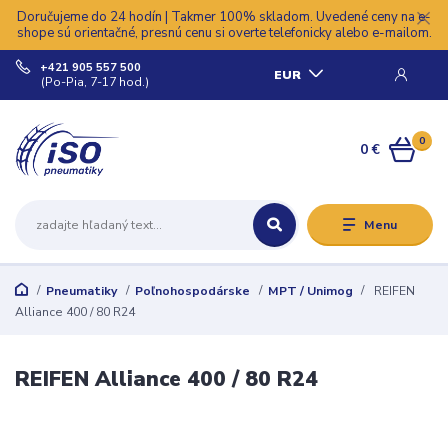
Doručujeme do 24 hodín | Takmer 100% skladom. Uvedené ceny na e-
shope sú orientačné, presnú cenu si overte telefonicky alebo e-mailom.
+421 905 557 500
EUR
(Po-Pia, 7-17 hod.)
0
0 €
Menu
Pneumatiky
Poľnohospodárske
MPT / Unimog
REIFEN
Alliance 400 / 80 R24
REIFEN Alliance 400 / 80 R24