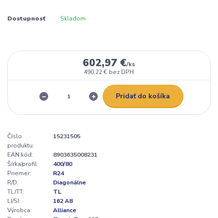
Dostupnosť
Skladom
602,97 €
/
ks
490,22 €
bez DPH
Pridať do košíka
Číslo
15231505
produktu:
EAN kód:
8903635008231
Šírka/profil:
400/80
Priemer:
R24
R/D:
Diagonálne
TL/TT:
TL
LI/SI:
162 A8
Výrobca:
Alliance