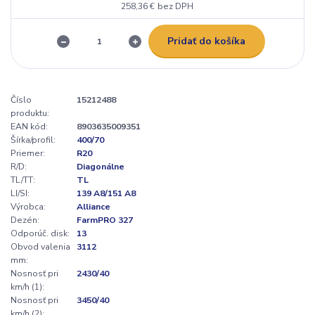
258,36 €
bez DPH
Pridať do košíka
Číslo
15212488
produktu:
EAN kód:
8903635009351
Šírka/profil:
400/70
Priemer:
R20
R/D:
Diagonálne
TL/TT:
TL
LI/SI:
139 A8/151 A8
Výrobca:
Alliance
Dezén:
FarmPRO 327
Odporúč. disk:
13
Obvod valenia
3112
mm:
Nosnosť pri
2430/40
km/h (1):
Nosnosť pri
3450/40
km/h (2):