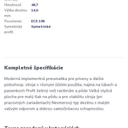
Hmotnosť:
48,7
Výška dezénu
14,0
mm:
Povolenie:
ECE 106
Symetrický
Symetrické
profil:
Kompletné špecifikácie
Moderná implementná pneumatika pre prívesy a ďalšie
poľnohosp. stroje s rôznymi účelmi použitia, najmä na lúkach a
pasienkoch Profil šetrný voči rastlinám a pôde Veľká styčná
plocha pre malý tlak na pôdu a pre stabilitu stroja (pri
pracovných zariadeniach) Nesmerový typ dezénu s malým
valivým odporom a dobrou samočistiacou schopnosťou