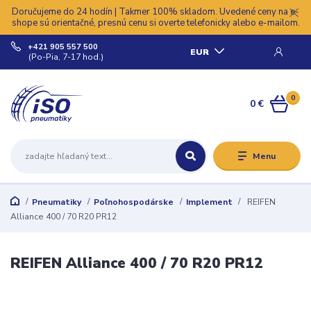
Doručujeme do 24 hodín | Takmer 100% skladom. Uvedené ceny na e-
shope sú orientačné, presnú cenu si overte telefonicky alebo e-mailom.
+421 905 557 500
EUR
(Po-Pia, 7-17 hod.)
0
0 €
Menu
Pneumatiky
Poľnohospodárske
Implement
REIFEN
Alliance 400 / 70 R20 PR12
REIFEN Alliance 400 / 70 R20 PR12