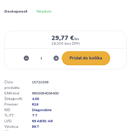
Dostupnosť
Skladom
29,77 €
/
ks
24,20 €
bez DPH
Pridať do košíka
Číslo
15721038
produktu:
EAN kód:
8903094036400
Šírka/profil:
4.00
Priemer:
R16
R/D:
Diagonálne
TL/TT:
TT
LI/SI:
69 A6/61 A8
Výrobca:
BKT