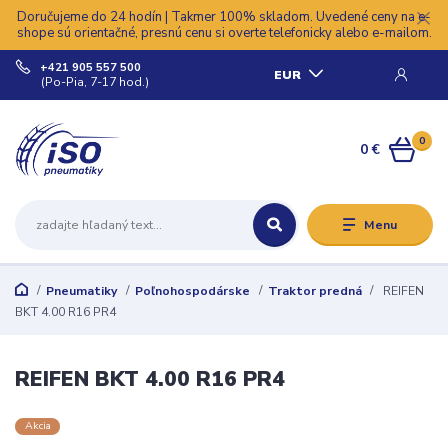
Doručujeme do 24 hodín | Takmer 100% skladom. Uvedené ceny na e-
shope sú orientačné, presnú cenu si overte telefonicky alebo e-mailom.
+421 905 557 500
EUR
(Po-Pia, 7-17 hod.)
0
0 €
Menu
Pneumatiky
Poľnohospodárske
Traktor predná
REIFEN
BKT 4.00 R16 PR4
REIFEN BKT 4.00 R16 PR4
Akcia