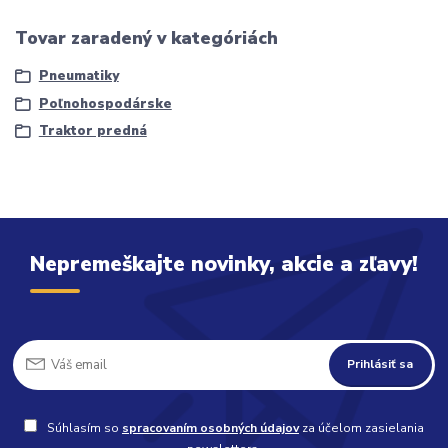
Tovar zaradený v kategóriách
Pneumatiky
Poľnohospodárske
Traktor predná
Nepremeškajte novinky, akcie a zľavy!
Prihlásiť sa
Súhlasím so
spracovaním osobných údajov
za účelom zasielania