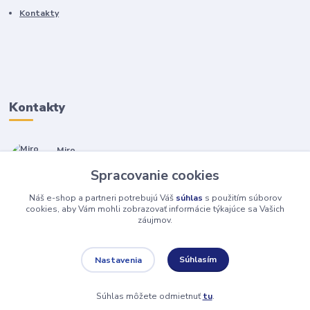
Kontakty
Kontakty
Miro
+421 905 557 500
Spracovanie cookies
(Po-Pia, 7-17 hod.)
Náš e-shop a partneri potrebujú Váš
súhlas
s použitím súborov
isopneumatiky@isopneumatiky.sk
cookies, aby Vám mohli zobrazovať informácie týkajúce sa Vašich
záujmov.
Súhlasím
Nastavenia
Súhlas môžete odmietnuť
tu
.
Vytvorené na
Eshop-rychlo.sk