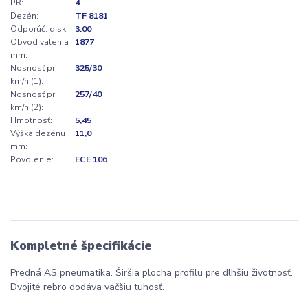
PR:
4
Dezén:
TF 8181
Odporúč. disk:
3.00
Obvod valenia
1877
mm:
Nosnosť pri
325/30
km/h (1):
Nosnosť pri
257/40
km/h (2):
Hmotnosť:
5,45
Výška dezénu
11,0
mm:
Povolenie:
ECE 106
Kompletné špecifikácie
Predná AS pneumatika. Širšia plocha profilu pre dlhšiu životnosť.
Dvojité rebro dodáva väčšiu tuhosť.