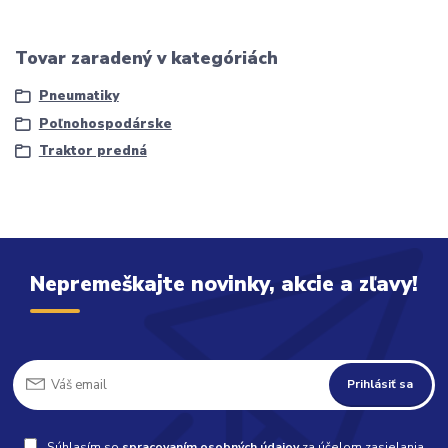
Tovar zaradený v kategóriách
Pneumatiky
Poľnohospodárske
Traktor predná
Nepremeškajte novinky, akcie a zľavy!
Prihlásiť sa
Súhlasím so
spracovaním osobných údajov
za účelom zasielania