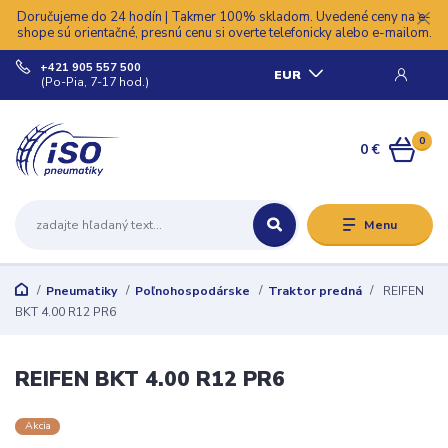
Doručujeme do 24 hodín | Takmer 100% skladom. Uvedené ceny na e-
shope sú orientačné, presnú cenu si overte telefonicky alebo e-mailom.
+421 905 557 500
EUR
(Po-Pia, 7-17 hod.)
0
0 €
Menu
Pneumatiky
Poľnohospodárske
Traktor predná
REIFEN
BKT 4.00 R12 PR6
REIFEN BKT 4.00 R12 PR6
Akcia