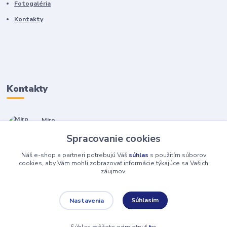
Fotogaléria
Kontakty
Kontakty
Miro
+421 905 557 500
Spracovanie cookies
(Po-Pia, 7-17 hod.)
Náš e-shop a partneri potrebujú Váš
súhlas
s použitím súborov
isopneumatiky@isopneumatiky.sk
cookies, aby Vám mohli zobrazovať informácie týkajúce sa Vašich
záujmov.
Súhlasím
Nastavenia
Súhlas môžete odmietnuť
tu
.