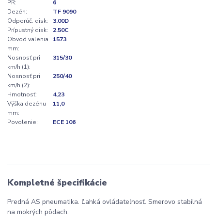
PR:
6
Dezén:
TF 9090
Odporúč. disk:
3.00D
Prípustný disk:
2.50C
Obvod valenia
1573
mm:
Nosnosť pri
315/30
km/h (1):
Nosnosť pri
250/40
km/h (2):
Hmotnosť:
4,23
Výška dezénu
11,0
mm:
Povolenie:
ECE 106
Kompletné špecifikácie
Predná AS pneumatika. Ľahká ovládateľnosť. Smerovo stabilná
na mokrých pôdach.