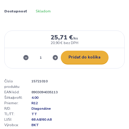
Dostupnosť
Skladom
25,71 €
/
ks
20,90 €
bez DPH
Pridať do košíka
Číslo
15721010
produktu:
EAN kód:
8903094035113
Šírka/profil:
4.00
Priemer:
R12
R/D:
Diagonálne
TL/TT:
TT
LI/SI:
68 A8/60 A8
Výrobca:
BKT