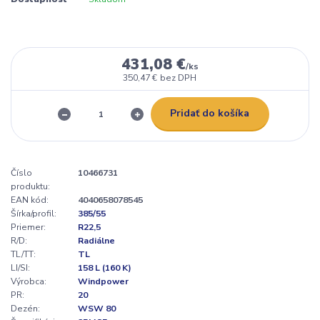
431,08 €
/
ks
350,47 €
bez DPH
Pridať do košíka
Číslo
10466731
produktu:
EAN kód:
4040658078545
Šírka/profil:
385/55
Priemer:
R22,5
R/D:
Radiálne
TL/TT:
TL
LI/SI:
158 L (160 K)
Výrobca:
Windpower
PR:
20
Dezén:
WSW 80