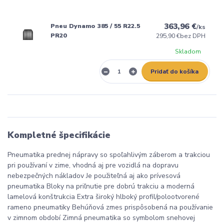
363,96 €
Pneu Dynamo 385 / 55 R22.5
/
ks
PR20
295,90 €
bez DPH
Skladom
Pridať do košíka
Kompletné špecifikácie
Pneumatika prednej nápravy so spoľahlivým záberom a trakciou
pri používaní v zime, vhodná aj pre vozidlá na dopravu
nebezpečných nákladov Je použiteľná aj ako prívesová
pneumatika Bloky na priľnutie pre dobrú trakciu a moderná
lamelová konštrukcia Extra široký hlboký profil/polootvorené
rameno pneumatiky Behúňová zmes prispôsobená na používanie
v zimnom období Zimná pneumatika so symbolom snehovej