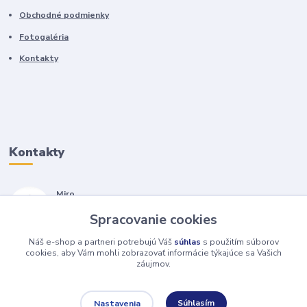
Obchodné podmienky
Fotogaléria
Kontakty
Kontakty
Miro
+421 905 557 500
Spracovanie cookies
(Po-Pia, 7-17 hod.)
Náš e-shop a partneri potrebujú Váš
súhlas
s použitím súborov
isopneumatiky@isopneumatiky.sk
cookies, aby Vám mohli zobrazovať informácie týkajúce sa Vašich
záujmov.
Súhlasím
Nastavenia