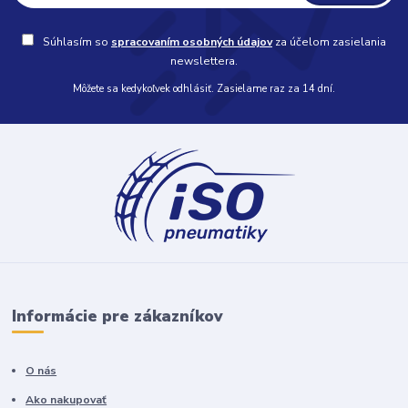
Súhlasím so
spracovaním osobných údajov
za účelom zasielania
newslettera.
Môžete sa kedykoľvek odhlásiť. Zasielame raz za 14 dní.
Informácie pre zákazníkov
O nás
Ako nakupovať