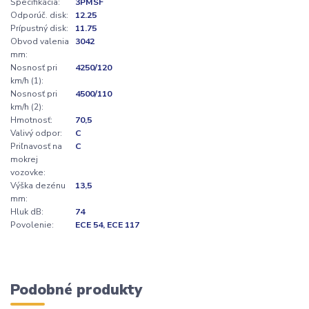
Špecifikácia:
3PMSF
Odporúč. disk:
12.25
Prípustný disk:
11.75
Obvod valenia
3042
mm:
Nosnosť pri
4250/120
km/h (1):
Nosnosť pri
4500/110
km/h (2):
Hmotnosť:
70,5
Valivý odpor:
C
Priľnavosť na
C
mokrej
vozovke:
Výška dezénu
13,5
mm:
Hluk dB:
74
Povolenie:
ECE 54, ECE 117
Podobné produkty