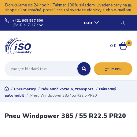
Doručujeme do 24 hodín | Takmer 100% skladom. Uvedené ceny na e-
shope sú orientačné, presnú cenu si overte telefonicky alebo e-mailom.
+421 905 557 500
EUR
(Po-Pia, 7-17 hod.)
0
0 €
Menu
Pneumatiky
Nákladné vozidlo, transport
Nákladný
automobil
Pneu Windpower 385 / 55 R22.5 PR20
Pneu Windpower 385 / 55 R22.5 PR20