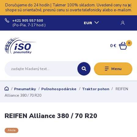
Doručujeme do 24 hodín | Takmer 100% skladom. Uvedené ceny na e-
shope sú orientačné, presnú cenu si overte telefonicky alebo e-mailom.
+421 905 557 500
EUR
(Po-Pia, 7-17 hod.)
0
0 €
Menu
Pneumatiky
Poľnohospodárske
Traktor pohon
REIFEN
Alliance 380 / 70 R20
REIFEN Alliance 380 / 70 R20
Akcia