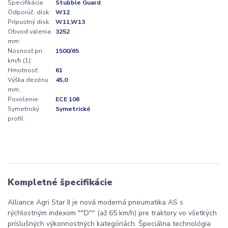
Špecifikácia:
Stubble Guard
Odporúč. disk:
W12
Prípustný disk:
W11,W13
Obvod valenia
3252
mm:
Nosnosť pri
1500/65
km/h (1):
Hmotnosť:
61
Výška dezénu
45,0
mm:
Povolenie:
ECE 106
Symetrický
Symetrické
profil:
Kompletné špecifikácie
Alliance Agri Star II je nová moderná pneumatika AS s
rýchlostným indexom ""D"" (až 65 km/h) pre traktory vo všetkých
príslušných výkonnostných kategóriách. Špeciálna technológia