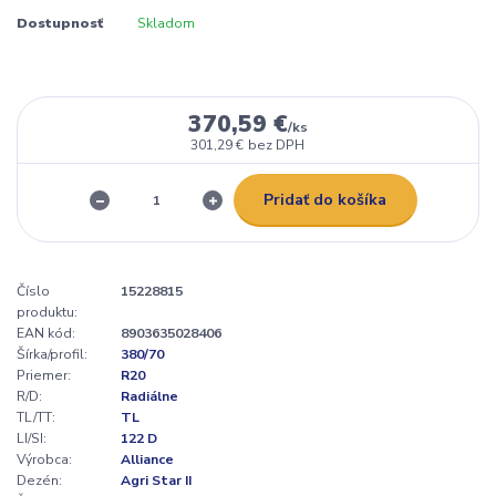
Dostupnosť
Skladom
370,59 €
/
ks
301,29 €
bez DPH
Pridať do košíka
Číslo
15228815
produktu:
EAN kód:
8903635028406
Šírka/profil:
380/70
Priemer:
R20
R/D:
Radiálne
TL/TT:
TL
LI/SI:
122 D
Výrobca:
Alliance
Dezén:
Agri Star II