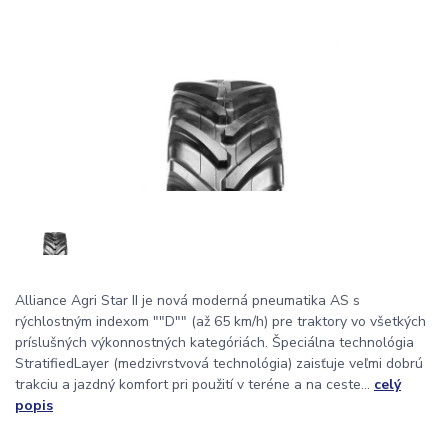
Alliance Agri Star II je nová moderná pneumatika AS s
rýchlostným indexom ""D"" (až 65 km/h) pre traktory vo všetkých
príslušných výkonnostných kategóriách. Špeciálna technológia
StratifiedLayer (medzivrstvová technológia) zaisťuje veľmi dobrú
trakciu a jazdný komfort pri použití v teréne a na ceste...
celý
popis