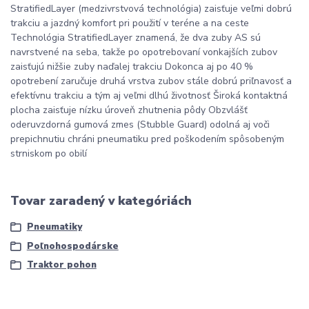
StratifiedLayer (medzivrstvová technológia) zaisťuje veľmi dobrú
trakciu a jazdný komfort pri použití v teréne a na ceste
Technológia StratifiedLayer znamená, že dva zuby AS sú
navrstvené na seba, takže po opotrebovaní vonkajších zubov
zaisťujú nižšie zuby naďalej trakciu Dokonca aj po 40 %
opotrebení zaručuje druhá vrstva zubov stále dobrú priľnavosť a
efektívnu trakciu a tým aj veľmi dlhú životnosť Široká kontaktná
plocha zaisťuje nízku úroveň zhutnenia pôdy Obzvlášť
oderuvzdorná gumová zmes (Stubble Guard) odolná aj voči
prepichnutiu chráni pneumatiku pred poškodením spôsobeným
strniskom po obilí
Tovar zaradený v kategóriách
Pneumatiky
Poľnohospodárske
Traktor pohon