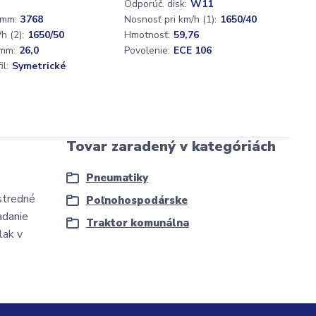
Odporúč. disk:
W11
 mm:
3768
Nosnosť pri km/h (1):
1650/40
h (2):
1650/50
Hmotnosť:
59,76
mm:
26,0
Povolenie:
ECE 106
l:
Symetrické
Tovar zaradený v kategóriách
Pneumatiky
stredné
Poľnohospodárske
adanie
Traktor komunálna
lak v