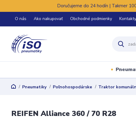
Doručujeme do 24 hodín | Takmer 100%
O nás
Ako nakupovať
Obchodné podmienky
Kontakt
Pneuma
Pneumatiky
Poľnohospodárske
Traktor komunál
REIFEN Alliance 360 / 70 R28