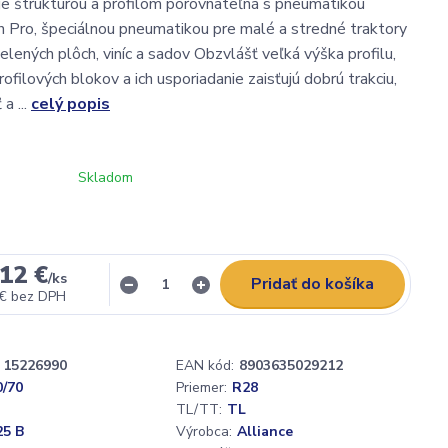
je štruktúrou a profilom porovnateľná s pneumatikou
 Pro, špeciálnou pneumatikou pre malé a stredné traktory
zelených plôch, viníc a sadov Obzvlášť veľká výška profilu,
ofilových blokov a ich usporiadanie zaisťujú dobrú trakciu,
a ...
celý popis
Skladom
12 €
/
ks
Pridať do košíka
 €
bez DPH
15226990
EAN kód:
8903635029212
0/70
Priemer:
R28
TL/TT:
TL
25 B
Výrobca:
Alliance