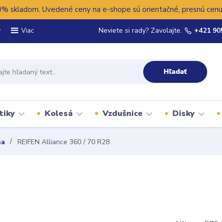
 skladom. Uvedené ceny na e-shope sú orientačné, presnú cenu 
y
Neviete si rady? Zavolajte.
+421 90
Viac
Hľadať
tiky
Kolesá
Vzdušnice
Disky
na
REIFEN Alliance 360 / 70 R28