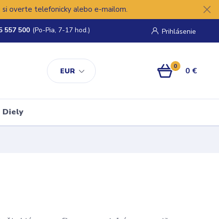
si overte telefonicky alebo e-mailom.
5 557 500
(Po-Pia, 7-17 hod.)
Prihlásenie
0
0 €
EUR
Diely