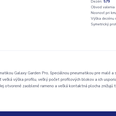
Dezén:
579
Obvod valenia
Nosnosť pri km/
Výška dezénu 
Symetrický profi
umatikou Galaxy Garden Pro, špeciálnou pneumatikou pre malé a 
ť veľká výška profilu, veľký počet profilových blokov a ich uspori
 Jej otvorené zaoblené rameno a veľká kontaktná plocha znižujú t