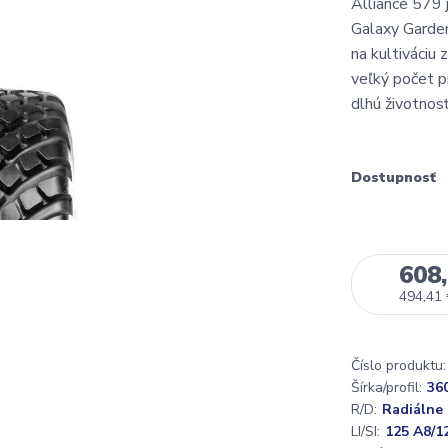
Alliance 579 
Galaxy Garden
na kultiváciu 
veľký počet pr
dlhú životnosť 
Dostupnosť
608,
494,41
Číslo produktu:
Šírka/profil:
36
R/D:
Radiálne
LI/SI:
125 A8/1