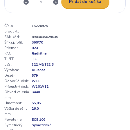
Pridať do košíka
Číslo
15226975
produktu:
EAN kód:
8903635029045
Šírka/profil:
360/70
Priemer:
R24
R/D:
Radiálne
TL/TT:
TL
LI/SI:
122 A8/122 B
Výrobca:
Alliance
Dezén:
579
Odporúč. disk:
W11
Prípustný disk:
W10,W12
Obvod valenia
3440
mm:
Hmotnosť:
55,05
Výška dezénu
26,0
mm:
Povolenie:
ECE 106
Symetrický
Symetrické