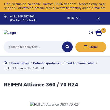
Doručujeme do 24 hodín | Takmer 100% skladom. Uvedené ceny na e-
shope sú orientačné, presnú cenu si overte telefonicky alebo e-mailom.
+421 905 557 500
EUR
(Po-Pia, 7-17 hod.)
0
0 €
Menu
Pneumatiky
Poľnohospodárske
Traktor komunálna
REIFEN Alliance 360 / 70 R24
REIFEN Alliance 360 / 70 R24