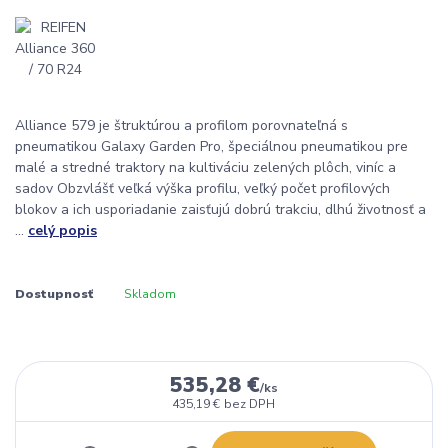
Alliance 579 je štruktúrou a profilom porovnateľná s
pneumatikou Galaxy Garden Pro, špeciálnou pneumatikou pre
malé a stredné traktory na kultiváciu zelených plôch, viníc a
sadov Obzvlášť veľká výška profilu, veľký počet profilových
blokov a ich usporiadanie zaisťujú dobrú trakciu, dlhú životnosť a
...
celý popis
Dostupnosť
Skladom
535,28 €
/
ks
435,19 €
bez DPH