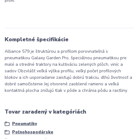
profil:
Kompletné špecifikácie
Alliance 579 je štruktúrou a profilom porovnateľná s
pneumatikou Galaxy Garden Pro, špeciálnou pneumatikou pre
malé a stredné traktory na kultiváciu zelených plôch, viníc a
sadov Obzvlášť veľká výška profilu, veľký počet profilových
blokov a ich usporiadanie zaisťujú dobrú trakciu, dlhú životnosť a
dobré samočistenie Jej otvorené zaoblené rameno a veľká
kontaktná plocha znižujú tlak v pôde a chránia pôdu a rastliny
Tovar zaradený v kategóriách
Pneumatiky
Poľnohospodárske