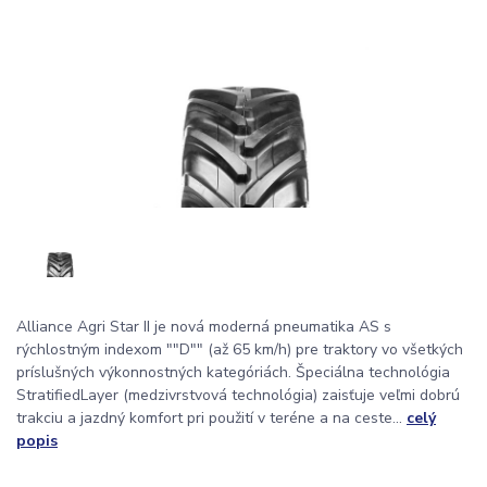
Alliance Agri Star II je nová moderná pneumatika AS s
rýchlostným indexom ""D"" (až 65 km/h) pre traktory vo všetkých
príslušných výkonnostných kategóriách. Špeciálna technológia
StratifiedLayer (medzivrstvová technológia) zaisťuje veľmi dobrú
trakciu a jazdný komfort pri použití v teréne a na ceste...
celý
popis