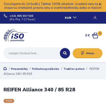
Doručujeme do 24 hodín | Takmer 100% skladom. Uvedené ceny na e-
shope sú orientačné, presnú cenu si overte telefonicky alebo e-mailom.
+421 905 557 500
EUR
(Po-Pia, 7-17 hod.)
0
0 €
Menu
Pneumatiky
Poľnohospodárske
Traktor pohon
REIFEN
Alliance 340 / 85 R28
REIFEN Alliance 340 / 85 R28
Akcia