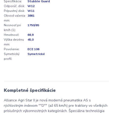
Špecifikácia:
Stubble Guard
Odporúč. disk:
W12
Prípustný disk:
W11
Obvod valenia
3861
mm:
Nosnosť pri
1750/65
km/h (1):
Hmotnosť:
66,9
Výška dezénu
45,0
mm:
Povolenie:
ECE 106
Symetrický
Symetrické
profil:
Kompletné špecifikácie
Alliance Agri Star II je nová moderná pneumatika AS s
rýchlostným indexom ""D"" (až 65 km/h) pre traktory vo všetkých
príslušných výkonnostných kategóriách. Špeciálna technológia