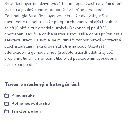
StratifiedLayer (medzivrstvová technológia) zaisťuje veľmi dobrú
trakciu a jazdný komfort pri použití v teréne a na ceste
Technológia StratifiedLayer znamená, že dva zuby AS sú
navrstvené na seba, takže po opotrebovaní vonkajších zubov
zaisťujú nižšie zuby naďalej trakciu Dokonca aj po 40 %
opotrebení zaručuje druhá vrstva zubov stále dobrú priľnavosť a
efektívnu trakciu a tým aj veľmi dlhú životnosť Široká kontaktná
plocha zaisťuje nízku úroveň zhutnenia pôdy Obzvlášť
oderuvzdorná gumová zmes (Stubble Guard) odolná aj voči
prepichnutiu chráni pneumatiku pred poškodením spôsobeným
strniskom po obilí
Tovar zaradený v kategóriách
Pneumatiky
Poľnohospodárske
Traktor pohon