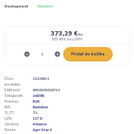
Dostupnosť
Skladom
373,29 €
/
ks
303,49 €
bez DPH
Pridať do košíka
Číslo
15228611
produktu:
EAN kód:
8903635028710
Šírka/profil:
340/85
Priemer:
R28
R/D:
Radiálne
TL/TT:
TL
LI/SI:
127 D
Výrobca:
Alliance
Dezén:
Agri Star II